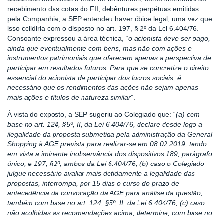
recebimento das cotas do FII, debêntures perpétuas emitidas
pela Companhia, a SEP entendeu haver óbice legal, uma vez que
isso colidiria com o disposto no art. 197, § 2º da Lei 6.404/76.
Consoante expressou a área técnica, “
o acionista deve ser pago,
ainda que eventualmente com bens, mas não com ações e
instrumentos patrimoniais que oferecem apenas a perspectiva de
participar em resultados futuros. Para que se concretize o direito
essencial do acionista de participar dos lucros sociais, é
necessário que os rendimentos das ações não sejam apenas
mais ações e títulos de natureza similar
”.
À vista do exposto, a SEP sugeriu ao Colegiado que: “
(a) com
base no art. 124, §5º, II, da Lei 6.404/76, declare desde logo a
ilegalidade da proposta submetida pela administração da General
Shopping à AGE prevista para realizar-se em 08.02.2019, tendo
em vista a iminente inobservância dos dispositivos 189, parágrafo
único, e 197, §2º, ambos da Lei 6.404/76; (b) caso o Colegiado
julgue necessário avaliar mais detidamente a legalidade das
propostas, interrompa, por 15 dias o curso do prazo de
antecedência da convocação
da AGE para análise da questão,
também com base no art. 124, §5º, II, da Lei 6.404/76; (c) caso
não acolhidas as recomendações acima, determine, com base no