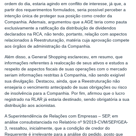
ordem do dia, estaria agindo em conflito de interesse, já que, a
partir dos requerimentos formulados, seria possível perceber a
intenção única de proteger sua posição como credor da
Companhia. Ademais, argumentou que a AGE teria como pauta
exclusivamente a ratificação da distribuição de dividendos
declarados na RCA, não tendo, portanto, relação com aspectos
relacionados à Reestruturação, matéria cuja aprovação compete
aos órgãos de administração da Companhia.
Além disso, a General Shopping esclareceu, em resumo, que
informações referentes à realocação de seus ativos e estudos a
respeito de aspectos fiscais de suas operações com o mercado
seriam informações restritas à Companhia, não sendo exigível
sua divulgação. Destacou, ainda, que a Reestruturação não
ensejaria o vencimento antecipado de suas obrigações ou risco
de insolvência para a Companhia. Por fim, afirmou que o lucro
registrado na RLAR já estaria destinado, sendo obrigatória a sua
distribuição aos acionistas.
A Superintendência de Relações com Empresas – SEP, em
análise consubstanciada no Relatório nº 9/2019-CVM/SEP/GEA-
3, ressaltou, inicialmente, que a condição de credor do
Requerente é irrelevante para a análise do pedido, posto que