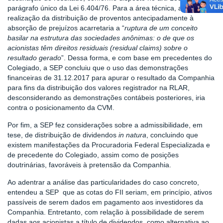
parágrafo único da Lei 6.404/76. Para a área técnica, a
realização da distribuição de proventos antecipadamente à
absorção de prejuízos acarretaria a “
ruptura de um conceito
basilar na estrutura das sociedades anônimas: o de que os
acionistas têm direitos residuais (residual claims) sobre o
resultado gerado
”. Dessa forma, e com base em precedentes do
Colegiado, a SEP concluiu que o uso das demonstrações
financeiras de 31.12.2017 para apurar o resultado da Companhia
para fins da distribuição dos valores registrador na RLAR,
desconsiderando as demonstrações contábeis posteriores, iria
contra o posicionamento da CVM.
Por fim, a SEP fez considerações sobre a admissibilidade, em
tese, de distribuição de dividendos
in natura
, concluindo que
existem manifestações da Procuradoria Federal Especializada e
de precedente do Colegiado, assim como de posições
doutrinárias, favoráveis à pretensão da Companhia.
Ao adentrar a análise das particularidades do caso concreto,
entendeu a SEP que as cotas do FII seriam, em princípio, ativos
passíveis de serem dados em pagamento aos investidores da
Companhia. Entretanto, com relação à possibilidade de serem
dadas aos acionistas a título de dividendos, como alternativa ao