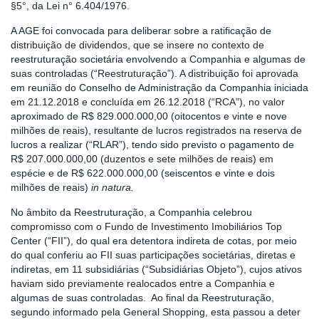
§5°, da Lei n° 6.404/1976.
A AGE foi convocada para deliberar sobre a ratificação de
distribuição de dividendos, que se insere no contexto de
reestruturação societária envolvendo a Companhia e algumas de
suas controladas (“Reestruturação”). A distribuição foi aprovada
em reunião do Conselho de Administração da Companhia iniciada
em 21.12.2018 e concluída em 26.12.2018 (“RCA”), no valor
aproximado de R$ 829.000.000,00 (oitocentos e vinte e nove
milhões de reais), resultante de lucros registrados na reserva de
lucros a realizar (“RLAR”), tendo sido previsto o pagamento de
R$ 207.000.000,00 (duzentos e sete milhões de reais) em
espécie e de R$ 622.000.000,00 (seiscentos e vinte e dois
milhões de reais)
in natura.
No âmbito da Reestruturação, a Companhia celebrou
compromisso com o Fundo de Investimento Imobiliários Top
Center (“FII”), do qual era detentora indireta de cotas, por meio
do qual conferiu ao FII suas participações societárias, diretas e
indiretas, em 11 subsidiárias (“Subsidiárias Objeto”), cujos ativos
haviam sido previamente realocados entre a Companhia e
algumas de suas controladas. Ao final da Reestruturação,
segundo informado pela General Shopping, esta passou a deter