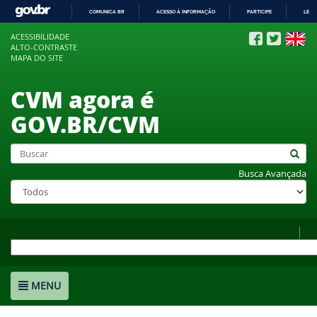
COMUNICA BR
ACESSO À INFORMAÇÃO
PARTICIPE
LEGI
IR
ACESSIBILIDADE
PARA
ALTO-CONTRASTE
O
MAPA DO SITE
CONTEÚDO
CVM agora é
GOV.BR/CVM
Busca Avançada
MENU