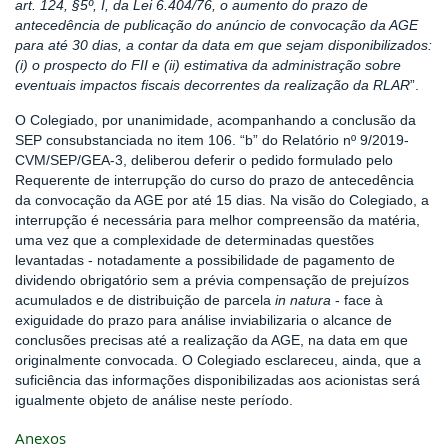
art. 124, §5º, I, da Lei 6.404/76, o aumento do prazo de
antecedência de publicação do anúncio de convocação da AGE
para até 30 dias, a contar da data em que sejam disponibilizados:
(i) o prospecto do FII e (ii) estimativa da administração sobre
eventuais impactos fiscais decorrentes da realização da RLAR
”.
O Colegiado, por unanimidade, acompanhando a conclusão da
SEP consubstanciada no item 106. “b” do Relatório nº 9/2019-
CVM/SEP/GEA-3, deliberou deferir o pedido formulado pelo
Requerente de interrupção do curso do prazo de antecedência
da convocação da AGE por até 15 dias. Na visão do Colegiado, a
interrupção é necessária para melhor compreensão da matéria,
uma vez que a complexidade de determinadas questões
levantadas - notadamente a possibilidade de pagamento de
dividendo obrigatório sem a prévia compensação de prejuízos
acumulados e de distribuição de parcela
in natura
- face à
exiguidade do prazo para análise inviabilizaria o alcance de
conclusões precisas até a realização da AGE, na data em que
originalmente convocada. O Colegiado esclareceu, ainda, que a
suficiência das informações disponibilizadas aos acionistas será
igualmente objeto de análise neste período.
Anexos