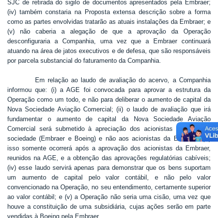
SJC de retirada do sigilo de documentos apresentados pela Embraer;
(iv) também constaria na Proposta extensa descrição sobre a forma
como as partes envolvidas tratarão as atuais instalações da Embraer; e
(v) não caberia a alegação de que a aprovação da Operação
desconfiguraria a Companhia, uma vez que a Embraer continuará
atuando na área de jatos executivos e de defesa, que são responsáveis
por parcela substancial do faturamento da Companhia.
Em relação ao laudo de avaliação do acervo, a Companhia
informou que: (i) a AGE foi convocada para aprovar a estrutura da
Operação como um todo, e não para deliberar o aumento de capital da
Nova Sociedade Aviação Comercial; (ii) o laudo de avaliação que irá
fundamentar o aumento de capital da Nova Sociedade Aviação
Comercial será submetido à apreciação dos acionistas dessa nova
sociedade (Embraer e Boeing) e não aos acionistas da Embraer; (iii)
isso somente ocorrerá após a aprovação dos acionistas da Embraer,
reunidos na AGE, e a obtenção das aprovações regulatórias cabíveis;
(iv) esse laudo servirá apenas para demonstrar que os bens suportam
um aumento de capital pelo valor contábil, e não pelo valor
convencionado na Operação, no seu entendimento, certamente superior
ao valor contábil; e (v) a Operação não seria uma cisão, uma vez que
houve a constituição de uma subsidiária, cujas ações serão em parte
vendidas à Boeing pela Embraer.