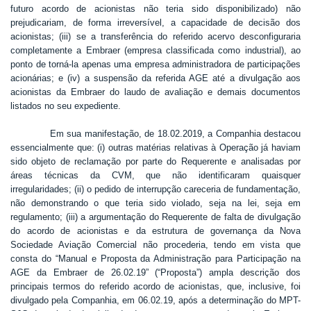
futuro acordo de acionistas não teria sido disponibilizado) não
prejudicariam, de forma irreversível, a capacidade de decisão dos
acionistas; (iii) se a transferência do referido acervo desconfiguraria
completamente a Embraer (empresa classificada como industrial), ao
ponto de torná-la apenas uma empresa administradora de participações
acionárias; e (iv) a suspensão da referida AGE até a divulgação aos
acionistas da Embraer do laudo de avaliação e demais documentos
listados no seu expediente.
Em sua manifestação, de 18.02.2019, a Companhia destacou
essencialmente que: (i) outras matérias relativas à Operação já haviam
sido objeto de reclamação por parte do Requerente e analisadas por
áreas técnicas da CVM, que não identificaram quaisquer
irregularidades; (ii) o pedido de interrupção careceria de fundamentação,
não demonstrando o que teria sido violado, seja na lei, seja em
regulamento; (iii) a argumentação do Requerente de falta de divulgação
do acordo de acionistas e da estrutura de governança da Nova
Sociedade Aviação Comercial não procederia, tendo em vista que
consta do “Manual e Proposta da Administração para Participação na
AGE da Embraer de 26.02.19” (“Proposta”) ampla descrição dos
principais termos do referido acordo de acionistas, que, inclusive, foi
divulgado pela Companhia, em 06.02.19, após a determinação do MPT-