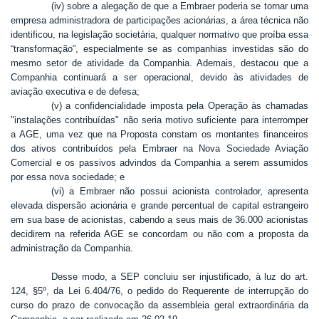
(iv) sobre a alegação de que a Embraer poderia se tornar uma
empresa administradora de participações acionárias, a área técnica não
identificou, na legislação societária, qualquer normativo que proíba essa
“transformação”, especialmente se as companhias investidas são do
mesmo setor de atividade da Companhia. Ademais, destacou que a
Companhia continuará a ser operacional, devido às atividades de
aviação executiva e de defesa;
(v) a confidencialidade imposta pela Operação às chamadas
"instalações contribuídas" não seria motivo suficiente para interromper
a AGE, uma vez que na Proposta constam os montantes financeiros
dos ativos contribuídos pela Embraer na Nova Sociedade Aviação
Comercial e os passivos advindos da Companhia a serem assumidos
por essa nova sociedade; e
(vi) a Embraer não possui acionista controlador, apresenta
elevada dispersão acionária e grande percentual de capital estrangeiro
em sua base de acionistas, cabendo a seus mais de 36.000 acionistas
decidirem na referida AGE se concordam ou não com a proposta da
administração da Companhia.
Desse modo, a SEP concluiu ser injustificado, à luz do art.
124, §5º, da Lei 6.404/76, o pedido do Requerente de interrupção do
curso do prazo de convocação da assembleia geral extraordinária da