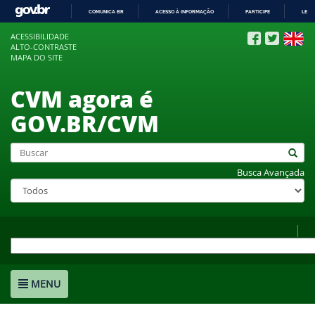
COMUNICA BR
ACESSO À INFORMAÇÃO
PARTICIPE
LEGI
IR
ACESSIBILIDADE
PARA
ALTO-CONTRASTE
O
MAPA DO SITE
CONTEÚDO
CVM agora é
GOV.BR/CVM
Busca Avançada
MENU