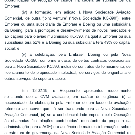
oportunidades de redução de custos na cadeia de suprimentos da
Embraer;
(iv) a formação, em adição à Nova Sociedade Aviação
Comercial, de outra “joint venture” (“Nova Sociedade KC-390”), entre
Embraer ou uma subsidiária da Embraer e Boeing ou uma subsidiária
da Boeing, para a promoção e desenvolvimento de novos mercados e
aplicações para o avião multimissão KC-390, na qual a Embraer ou sua
subsidiária terá 51% e a Boeing ou sua subsidiária terá 49% do capital
social; e
(v) a celebração, pela Embraer, Boeing ou pela Nova
Sociedade KC-390, conforme o caso, de certos contratos operacionais
para a Nova Sociedade KC390, incluindo contratos de fornecimento, de
licenciamento de propriedade intelectual, de serviços de engenharia e
outros serviços de suporte e apoio.
Em 13.02.19, o Requerente apresentou requerimento
solicitando que a CVM avaliasse, em caráter de urgência: (i) a
necessidade de elaboração pela Embraer de um laudo de avaliação
referente ao acervo que irá ser transferido para a Nova Sociedade
Aviação Comercial; (ii) se a confidencialidade imposta pela Operação
às chamadas "instalações contribuídas" (constante da proposta da
administração para a AGE) e a ausência de maiores informações sobre
a estrutura de governança da Nova Sociedade Aviação Comercial (o