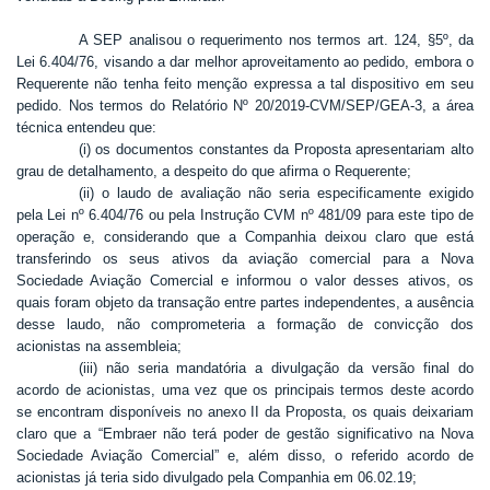
A SEP analisou o requerimento nos termos art. 124, §5º, da
Lei 6.404/76, visando a dar melhor aproveitamento ao pedido, embora o
Requerente não tenha feito menção expressa a tal dispositivo em seu
pedido. Nos termos do Relatório Nº 20/2019-CVM/SEP/GEA-3, a área
técnica entendeu que:
(i) os documentos constantes da Proposta apresentariam alto
grau de detalhamento, a despeito do que afirma o Requerente;
(ii) o laudo de avaliação não seria especificamente exigido
pela Lei nº 6.404/76 ou pela Instrução CVM nº 481/09 para este tipo de
operação e, considerando que a Companhia deixou claro que está
transferindo os seus ativos da aviação comercial para a Nova
Sociedade Aviação Comercial e informou o valor desses ativos, os
quais foram objeto da transação entre partes independentes, a ausência
desse laudo, não comprometeria a formação de convicção dos
acionistas na assembleia;
(iii) não seria mandatória a divulgação da versão final do
acordo de acionistas, uma vez que os principais termos deste acordo
se encontram disponíveis no anexo II da Proposta, os quais deixariam
claro que a “Embraer não terá poder de gestão significativo na Nova
Sociedade Aviação Comercial” e, além disso, o referido acordo de
acionistas já teria sido divulgado pela Companhia em 06.02.19;