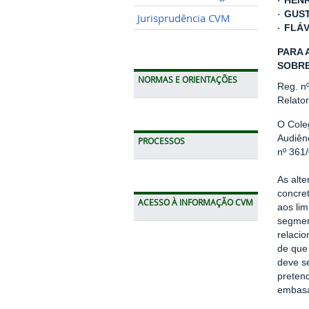
HENR
·
GUST
·
Jurisprudência CVM
FLÁV
·
PARA 
SOBRE
NORMAS E ORIENTAÇÕES
Reg. n
Relato
O Cole
Audiên
PROCESSOS
nº 361
As alt
concre
ACESSO À INFORMAÇÃO CVM
aos lim
segmen
relacio
de que
deve s
pretend
embasa