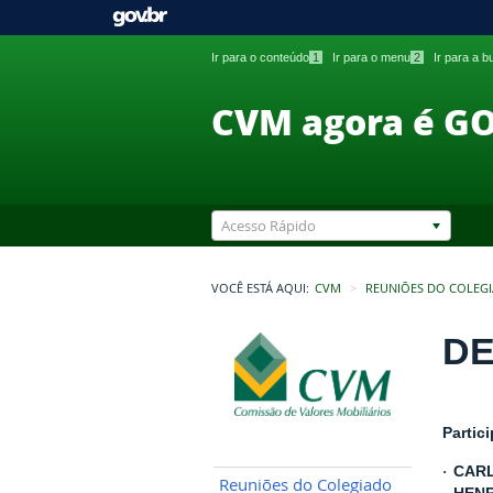
Ir para o conteúdo
1
Ir para o menu
2
Ir para a 
CVM agora é G
Acesso Rápido
VOCÊ ESTÁ AQUI:
CVM
REUNIÕES DO COLEG
DE
Partic
CARL
·
Reuniões do Colegiado