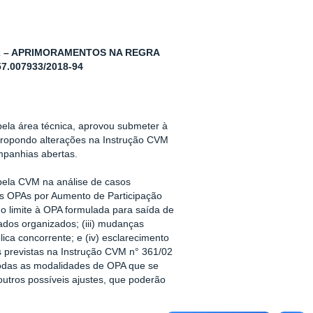
02 – APRIMORAMENTOS NA REGRA
.007933/2018-94
ela área técnica, aprovou submeter à
 propondo alterações na Instrução CVM
mpanhias abertas.
 pela CVM na análise de casos
as OPAs por Aumento de Participação
smo limite à OPA formulada para saída de
dos organizados; (iii) mudanças
ica concorrente; e (iv) esclarecimento
 previstas na Instrução CVM n° 361/02
 todas as modalidades de OPA que se
outros possíveis ajustes, que poderão