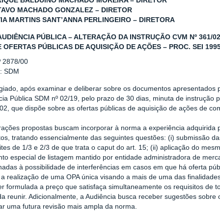
IQUE BALDUINO MACHADO MOREIRA – DIRETOR
AVO MACHADO GONZALEZ – DIRETOR
IA MARTINS SANT’ANNA PERLINGEIRO – DIRETORA
AUDIÊNCIA PÚBLICA – ALTERAÇÃO DA INSTRUÇÃO CVM Nº 361/
 OFERTAS PÚBLICAS DE AQUISIÇÃO DE AÇÕES – PROC. SEI 19957
º 2878/00
r: SDM
giado, após examinar e deliberar sobre os documentos apresentados p
cia Pública SDM nº 02/19, pelo prazo de 30 dias, minuta de instrução
/02, que dispõe sobre as ofertas públicas de aquisição de ações de co
erações propostas buscam incorporar à norma a experiência adquirida
tos, tratando essencialmente das seguintes questões: (i) submissão d
ites de 1/3 e 2/3 de que trata o caput do art. 15; (ii) aplicação do me
to especial de listagem mantido por entidade administradora de merca
nadas à possibilidade de interferências em casos em que há oferta públ
 a realização de uma OPA única visando a mais de uma das finalidades
er formulada a preço que satisfaça simultaneamente os requisitos de
a reunir. Adicionalmente, a Audiência busca receber sugestões sobre 
r uma futura revisão mais ampla da norma.