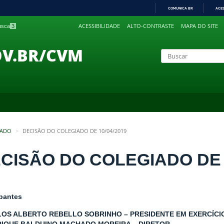
COMUNICA BR
ACE
IR
ACESSIBILIDADE
ALTO-CONTRASTE
MAPA DO SITE
busca
3
PARA
O
CONTEÚDO
OV.BR/CVM
IADO
DECISÃO DO COLEGIADO DE 10/04/2019
CISÃO DO COLEGIADO DE 1
ipantes
OS ALBERTO REBELLO SOBRINHO – PRESIDENTE EM EXERCÍCI