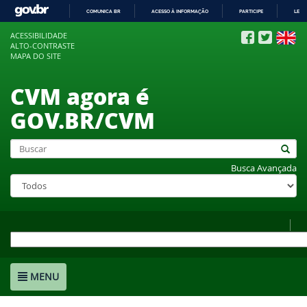
COMUNICA BR
ACESSO À INFORMAÇÃO
PARTICIPE
LEGI
IR
ACESSIBILIDADE
PARA
ALTO-CONTRASTE
O
MAPA DO SITE
CONTEÚDO
CVM agora é
GOV.BR/CVM
Busca Avançada
MENU