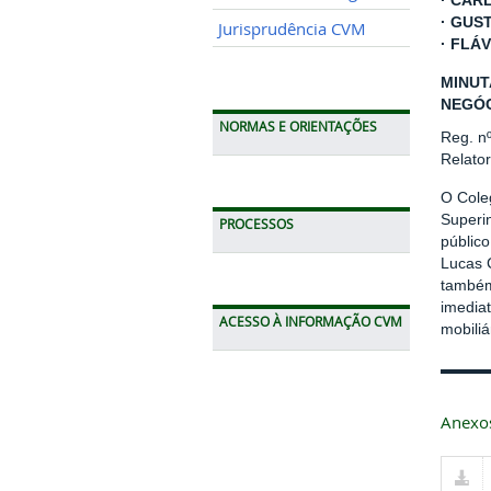
· CAR
· GUS
Jurisprudência CVM
· FLÁ
MINUT
NEGÓC
NORMAS E ORIENTAÇÕES
Reg. n
Relato
O Cole
Superin
PROCESSOS
público
Lucas 
também
imediat
ACESSO À INFORMAÇÃO CVM
mobiliá
Anexo