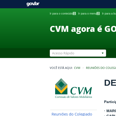
Ir para o conteúdo
1
Ir para o menu
2
Ir para a 
CVM agora é G
Acesso Rápido
VOCÊ ESTÁ AQUI:
CVM
REUNIÕES DO COLEG
DE
Partic
· MAR
Reuniões do Colegiado