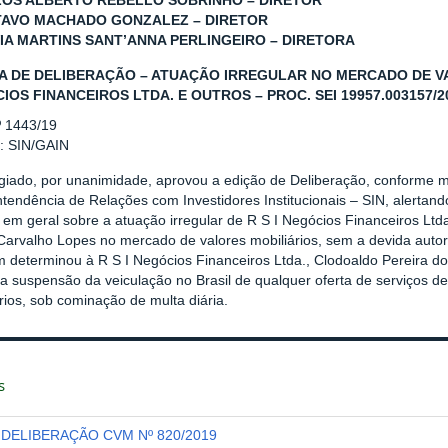
LOS ALBERTO REBELLO SOBRINHO – DIRETOR
TAVO MACHADO GONZALEZ – DIRETOR
VIA MARTINS SANT’ANNA PERLINGEIRO – DIRETORA
A DE DELIBERAÇÃO – ATUAÇÃO IRREGULAR NO MERCADO DE VAL
IOS FINANCEIROS LTDA. E OUTROS – PROC. SEI 19957.003157/2
º 1443/19
r: SIN/GAIN
giado, por unanimidade, aprovou a edição de Deliberação, conforme m
tendência de Relações com Investidores Institucionais – SIN, alertand
 em geral sobre a atuação irregular de R S I Negócios Financeiros Ltd
Carvalho Lopes no mercado de valores mobiliários, sem a devida auto
 determinou à R S I Negócios Financeiros Ltda., Clodoaldo Pereira d
a suspensão da veiculação no Brasil de qualquer oferta de serviços de
rios, sob cominação de multa diária.
s
DELIBERAÇÃO CVM Nº 820/2019