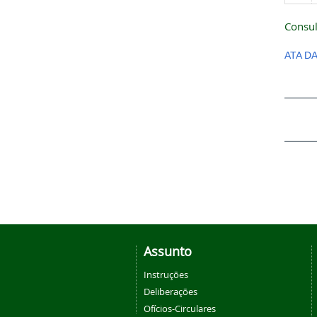
Consul
ATA D
Assunto
Instruções
Deliberações
Ofícios-Circulares