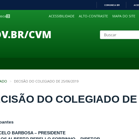
COMUNICA BR
ACE
IR
ACESSIBILIDADE
ALTO-CONTRASTE
MAPA DO SITE
busca
3
PARA
O
CONTEÚDO
OV.BR/CVM
IADO
DECISÃO DO COLEGIADO DE 25/06/2019
CISÃO DO COLEGIADO DE 2
ipantes
CELO BARBOSA – PRESIDENTE