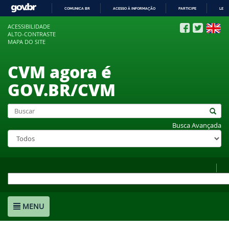
COMUNICA BR
ACESSO À INFORMAÇÃO
PARTICIPE
LEGI
IR
ACESSIBILIDADE
PARA
ALTO-CONTRASTE
O
MAPA DO SITE
CONTEÚDO
CVM agora é
GOV.BR/CVM
Busca Avançada
MENU