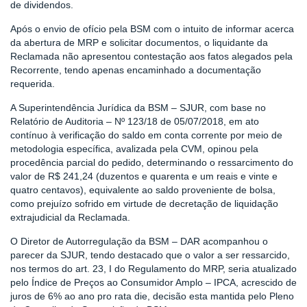
de dividendos.
Após o envio de ofício pela BSM com o intuito de informar acerca
da abertura de MRP e solicitar documentos, o liquidante da
Reclamada não apresentou contestação aos fatos alegados pela
Recorrente, tendo apenas encaminhado a documentação
requerida.
A Superintendência Jurídica da BSM – SJUR, com base no
Relatório de Auditoria – Nº 123/18 de 05/07/2018, em ato
contínuo à verificação do saldo em conta corrente por meio de
metodologia específica, avalizada pela CVM, opinou pela
procedência parcial do pedido, determinando o ressarcimento do
valor de R$ 241,24 (duzentos e quarenta e um reais e vinte e
quatro centavos), equivalente ao saldo proveniente de bolsa,
como prejuízo sofrido em virtude de decretação de liquidação
extrajudicial da Reclamada.
O Diretor de Autorregulação da BSM – DAR acompanhou o
parecer da SJUR, tendo destacado que o valor a ser ressarcido,
nos termos do art. 23, I do Regulamento do MRP, seria atualizado
pelo Índice de Preços ao Consumidor Amplo – IPCA, acrescido de
juros de 6% ao ano pro rata die, decisão esta mantida pelo Pleno