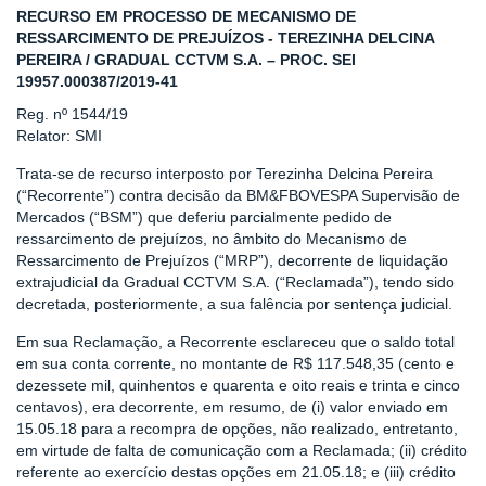
RECURSO EM PROCESSO DE MECANISMO DE
RESSARCIMENTO DE PREJUÍZOS - TEREZINHA DELCINA
PEREIRA / GRADUAL CCTVM S.A. – PROC. SEI
19957.000387/2019-41
Reg. nº 1544/19
Relator: SMI
Trata-se de recurso interposto por Terezinha Delcina Pereira
(“Recorrente”) contra decisão da BM&FBOVESPA Supervisão de
Mercados (“BSM”) que deferiu parcialmente pedido de
ressarcimento de prejuízos, no âmbito do Mecanismo de
Ressarcimento de Prejuízos (“MRP”), decorrente de liquidação
extrajudicial da Gradual CCTVM S.A. (“Reclamada”), tendo sido
decretada, posteriormente, a sua falência por sentença judicial.
Em sua Reclamação, a Recorrente esclareceu que o saldo total
em sua conta corrente, no montante de R$ 117.548,35 (cento e
dezessete mil, quinhentos e quarenta e oito reais e trinta e cinco
centavos), era decorrente, em resumo, de (i) valor enviado em
15.05.18 para a recompra de opções, não realizado, entretanto,
em virtude de falta de comunicação com a Reclamada; (ii) crédito
referente ao exercício destas opções em 21.05.18; e (iii) crédito