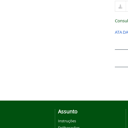
Consul
ATA D
Assunto
Instruções
Deliberações