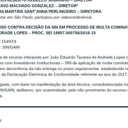
LOS ALBERTO REBELLO SOBRINHO – DIRETOR
TAVO MACHADO GONZALEZ – DIRETOR*
VIA MARTINS SANT’ANNA PERLINGEIRO – DIRETORA
star em São Paulo, participou por videoconferência.
SO CONTRA DECISÃO DA SIN EM PROCESSO DE MULTA COMINA
DRADE LOPES – PROC. SEI 19957.000756/2018-15
º 1549/19
r: SIN/GAIN
se de recurso interposto por João Eduardo Tavares de Andrade Lopes 
s com Investidores Institucionais – SIN de aplicação de multa cominató
 em decorrência da não entrega no prazo regulamentar, estabelecido no 
, da Declaração Eletrônica de Conformidade referente ao ano de 2017.
giado, com base na manifestação da área técnica, consubstanciada 
N/GAIN, deliberou, por unanimidade, pelo não provimento do recurso
a.
s