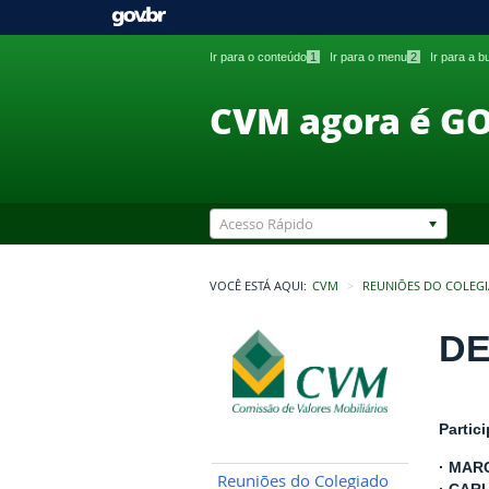
Ir para o conteúdo
1
Ir para o menu
2
Ir para a 
CVM agora é G
Acesso Rápido
VOCÊ ESTÁ AQUI:
CVM
REUNIÕES DO COLEG
DE
Partic
· MAR
Reuniões do Colegiado