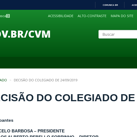
COMUNICA BR
ACE
IR
ACESSIBILIDADE
ALTO-CONTRASTE
MAPA DO SITE
busca
3
PARA
O
CONTEÚDO
OV.BR/CVM
IADO
DECISÃO DO COLEGIADO DE 24/09/2019
CISÃO DO COLEGIADO DE 2
ipantes
CELO BARBOSA – PRESIDENTE