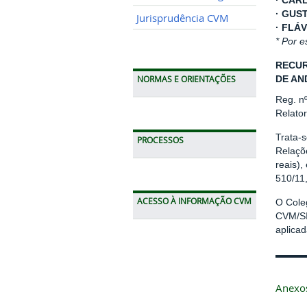
· CAR
· GUS
Jurisprudência CVM
· FLÁ
* Por e
RECUR
DE AN
NORMAS E ORIENTAÇÕES
Reg. n
Relato
Trata-
PROCESSOS
Relaçõe
reais),
510/11
ACESSO À INFORMAÇÃO CVM
O Cole
CVM/SI
aplicad
Anexo