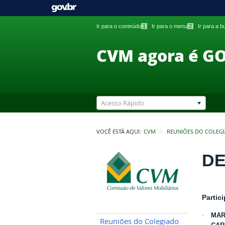
Ir para o conteúdo
1
Ir para o menu
2
Ir para a 
CVM agora é G
Acesso Rápido
VOCÊ ESTÁ AQUI:
CVM
REUNIÕES DO COLEG
DE
Partic
·
MAR
Reuniões do Colegiado