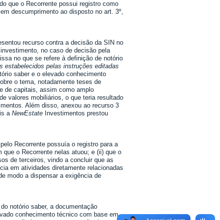
cado que o Recorrente possui registro como
 em descumprimento ao disposto no art. 3º,
sentou recurso contra a decisão da SIN no
investimento, no caso de decisão pela
ssa no que se refere à definição de notório
s estabelecidos pelas instruções editadas
otório saber e o elevado conhecimento
sobre o tema, notadamente teses de
 e de capitais, assim como amplo
e valores mobiliários, o que teria resultado
timentos. Além disso, anexou ao recurso 3
is a
NewEstate
Investimentos prestou
pelo Recorrente possuía o registro para a
 que o Recorrente nelas atuou; e (ii) que o
s de terceiros, vindo a concluir que as
cia em atividades diretamente relacionadas
 de modo a dispensar a exigência de
 do notório saber, a documentação
elevado conhecimento técnico com base em