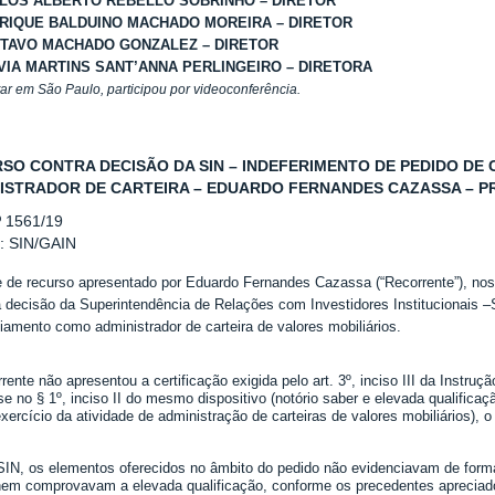
LOS ALBERTO REBELLO SOBRINHO – DIRETOR
RIQUE BALDUINO MACHADO MOREIRA – DIRETOR
TAVO MACHADO GONZALEZ – DIRETOR
VIA MARTINS SANT’ANNA PERLINGEIRO – DIRETORA
tar em São Paulo, participou por videoconferência.
SO CONTRA DECISÃO DA SIN – INDEFERIMENTO DE PEDIDO D
ISTRADOR DE CARTEIRA – EDUARDO FERNANDES CAZASSA – PROC
º 1561/19
r: SIN/GAIN
e de recurso apresentado por Eduardo Fernandes Cazassa (“Recorrente”), no
a decisão da Superintendência de Relações com Investidores Institucionais –S
iamento como administrador de carteira de valores mobiliários.
rente não apresentou a certificação exigida pelo art. 3º, inciso III da Instr
e no § 1º, inciso II do mesmo dispositivo (notório saber e elevada qualifica
xercício da atividade de administração de carteiras de valores mobiliários), o
SIN, os elementos oferecidos no âmbito do pedido não evidenciavam de forma 
em comprovavam a elevada qualificação, conforme os precedentes apreciados