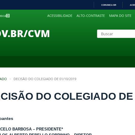
COMUNICA BR
ACE
IR
ACESSIBILIDADE
ALTO-CONTRASTE
MAPA DO SITE
busca
3
PARA
O
CONTEÚDO
OV.BR/CVM
IADO
DECISÃO DO COLEGIADO DE 01/10/2019
CISÃO DO COLEGIADO DE 0
ipantes
CELO BARBOSA – PRESIDENTE*