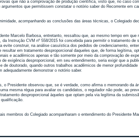
provas que não a comprovação de produção científica, visto que, no caso co
u argumentos que permitissem constatar o notório saber do Recorrente em ca
nimidade, acompanhando as conclusões das áreas técnicas, o Colegiado deci
dente Marcelo Barbosa, entretanto, ressaltou que, ao mesmo tempo em que re
II, da Instrução CVM nº 558/2015 foi concebida para permitir o tratamento de 
ia evite construir, na análise casuística dos pedidos de credenciamento, ent
e resultar em tratamento desproporcional daqueles que, de forma legítima, o
ionais e acadêmicos apenas e tão somente por meio da comprovação de expe
 de exigência desproporcional, em seu entendimento, seria exigir que a publi
e de doutorado, quando outros trabalhos acadêmicos de menor profundidade ou
m adequadamente demonstrar o notório saber.
, o Presidente observou que, se é verdade, como afirma o memorando da áre
 uma mesma régua para avaliar os candidatos, o regulador não pode, ao prever
, tratamento desproporcional àqueles que optam pela via legítima da submiss
 qualificação.
is membros do Colegiado acompanharam o entendimento do Presidente Mar