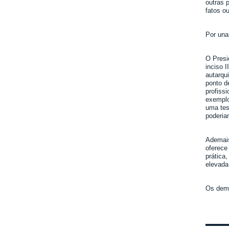
outras 
fatos o
Por una
O Presi
inciso 
autarqu
ponto d
profiss
exemplo
uma tes
poderia
Ademais
oferece
prática
elevada
Os dema