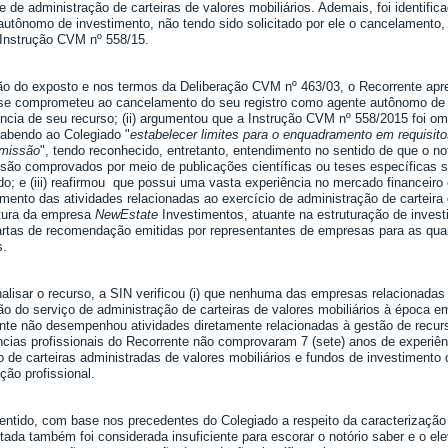
de de administração de carteiras de valores mobiliários. Ademais, foi identifi
autônomo de investimento, não tendo sido solicitado por ele o cancelamento,
 Instrução CVM nº 558/15.
o do exposto e nos termos da Deliberação CVM nº 463/03, o Recorrente apre
) se comprometeu ao cancelamento do seu registro como agente autônomo de 
ncia de seu recurso; (ii) argumentou que a Instrução CVM nº 558/2015 foi omi
cabendo ao Colegiado "
estabelecer limites para o enquadramento em requisito
omissão
", tendo reconhecido, entretanto, entendimento no sentido de que o n
 são comprovados por meio de publicações científicas ou teses específicas 
o; e (iii) reafirmou
que possui uma vasta experiência no mercado financeiro
mento das atividades relacionadas ao exercício de administração de carteira d
tura da empresa
NewEstate
Investimentos, atuante na estruturação de inves
cartas de recomendação emitidas por representantes de empresas para as qua
s.
alisar o recurso, a SIN verificou (i) que nenhuma das empresas relacionadas 
ão do serviço de administração de carteiras de valores mobiliários à época em
nte não desempenhou atividades diretamente relacionadas à gestão de recurso
ncias profissionais do Recorrente não comprovaram 7 (sete) anos de experiên
o de carteiras administradas de valores mobiliários e fundos de investimento
ação profissional.
entido, com base nos precedentes do Colegiado a respeito da caracterização
tada também foi considerada insuficiente para escorar o notório saber e o 