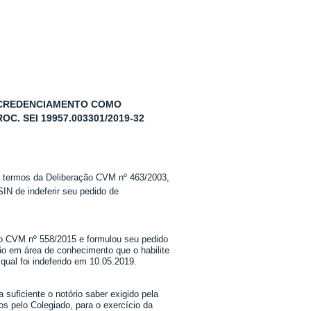
E CREDENCIAMENTO COMO
. SEI 19957.003301/2019-32
s termos da Deliberação CVM nº 463/2003,
IN de indeferir seu pedido de
ução CVM nº 558/2015 e formulou seu pedido
ção em área de conhecimento que o habilite
 qual foi indeferido em 10.05.2019.
suficiente o notório saber exigido pela
 pelo Colegiado, para o exercício da