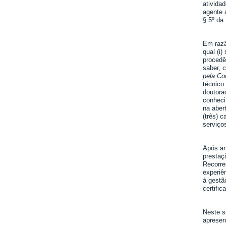
ativida
agente 
§ 5º da
Em razã
qual (i
procedê
saber, 
pela C
técnico
doutorad
conheci
na aber
(três) 
serviço
Após an
prestaç
Recorre
experiê
à gestã
certific
Neste s
apresen