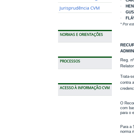
·
CAR
·
HEN
Jurisprudência CVM
·
GUS
·
FLÁ
* Por es
NORMAS E ORIENTAÇÕES
RECUR
ADMIN
Reg. n
PROCESSOS
Relato
Trata-s
contra 
ACESSO À INFORMAÇÃO CVM
credenc
O Recor
com bas
para o e
Para a 
norma n