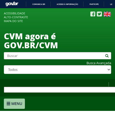
COMUNICA BR
ACESSO À INFORMAÇÃO
PARTICIPE
LEGI
IR
ACESSIBILIDADE
PARA
ALTO-CONTRASTE
O
MAPA DO SITE
CONTEÚDO
CVM agora é
GOV.BR/CVM
Busca Avançada
MENU