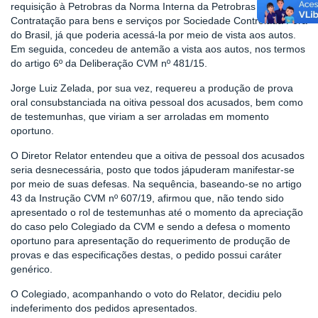
requisição à Petrobras da Norma Interna da Petrobras de
Contratação para bens e serviços por Sociedade Controlada Fora
do Brasil, já que poderia acessá-la por meio de vista aos autos.
Em seguida, concedeu de antemão a vista aos autos, nos termos
do artigo 6º da Deliberação CVM nº 481/15.
Jorge Luiz Zelada, por sua vez, requereu a produção de prova
oral consubstanciada na oitiva pessoal dos acusados, bem como
de testemunhas, que viriam a ser arroladas em momento
oportuno.
O Diretor Relator entendeu que a oitiva de pessoal dos acusados
seria desnecessária, posto que todos jápuderam manifestar-se
por meio de suas defesas. Na sequência, baseando-se no artigo
43 da Instrução CVM nº 607/19, afirmou que, não tendo sido
apresentado o rol de testemunhas até o momento da apreciação
do caso pelo Colegiado da CVM e sendo a defesa o momento
oportuno para apresentação do requerimento de produção de
provas e das especificações destas, o pedido possui caráter
genérico.
O Colegiado, acompanhando o voto do Relator, decidiu pelo
indeferimento dos pedidos apresentados.