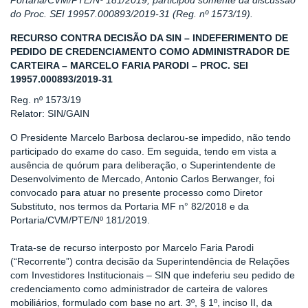
Portaria/CVM/PTE/Nº 181/2019, participou somente da discussão
do Proc. SEI 19957.000893/2019-31 (Reg. nº 1573/19).
RECURSO CONTRA DECISÃO DA SIN – INDEFERIMENTO DE
PEDIDO DE CREDENCIAMENTO COMO ADMINISTRADOR DE
CARTEIRA – MARCELO FARIA PARODI – PROC. SEI
19957.000893/2019-31
Reg. nº 1573/19
Relator: SIN/GAIN
O Presidente Marcelo Barbosa declarou-se impedido, não tendo
participado do exame do caso. Em seguida, tendo em vista a
ausência de quórum para deliberação, o Superintendente de
Desenvolvimento de Mercado, Antonio Carlos Berwanger, foi
convocado para atuar no presente processo como Diretor
Substituto, nos termos da Portaria MF n° 82/2018 e da
Portaria/CVM/PTE/Nº 181/2019.
Trata-se de recurso interposto por Marcelo Faria Parodi
(“Recorrente”) contra decisão da Superintendência de Relações
com Investidores Institucionais – SIN que indeferiu seu pedido de
credenciamento como administrador de carteira de valores
mobiliários, formulado com base no art. 3º, § 1º, inciso II, da