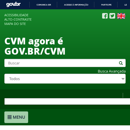
COMUNICA BR
ACESSO À INFORMAÇÃO
PARTICIPE
LEGI
IR
ACESSIBILIDADE
PARA
ALTO-CONTRASTE
O
MAPA DO SITE
CONTEÚDO
CVM agora é
GOV.BR/CVM
Busca Avançada
MENU