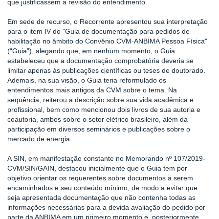
que justificassem a revisão do entendimento.
Em sede de recurso, o Recorrente apresentou sua interpretação
para o item IV do "Guia de documentação para pedidos de
habilitação no âmbito do Convênio CVM-ANBIMA Pessoa Física"
(“Guia”), alegando que, em nenhum momento, o Guia
estabeleceu que a documentação comprobatória deveria se
limitar apenas às publicações científicas ou teses de doutorado.
Ademais, na sua visão, o Guia teria reformulado os
entendimentos mais antigos da CVM sobre o tema. Na
sequência, reiterou a descrição sobre sua vida acadêmica e
profissional, bem como mencionou dois livros de sua autoria e
coautoria, ambos sobre o setor elétrico brasileiro, além da
participação em diversos seminários e publicações sobre o
mercado de energia.
A SIN, em manifestação constante no Memorando nº 107/2019-
CVM/SIN/GAIN, destacou inicialmente que o Guia tem por
objetivo orientar os requerentes sobre documentos a serem
encaminhados e seu conteúdo mínimo, de modo a evitar que
seja apresentada documentação que não contenha todas as
informações necessárias para a devida avaliação do pedido por
parte da ANBIMA em um primeiro momento e, posteriormente,