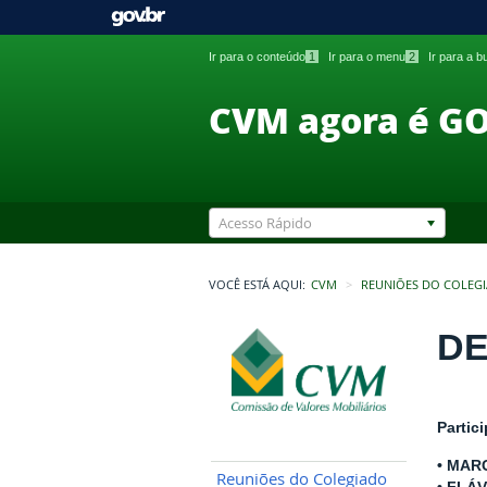
Ir para o conteúdo
1
Ir para o menu
2
Ir para a 
CVM agora é G
Acesso Rápido
VOCÊ ESTÁ AQUI:
CVM
REUNIÕES DO COLEG
DE
Partic
• MAR
Reuniões do Colegiado