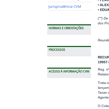
• FLÁ
• ALE
Jurisprudência CVM
• EDU
(**) D
dos Pr
NORMAS E ORIENTAÇÕES
Reunião
PROCESSOS
RECUR
19957.
Reg. n
ACESSO À INFORMAÇÃO CVM
Relato
Trata-s
lançam
Taxas d
Agente
O Cole