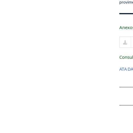
provim
Anexo
Consul
ATA D