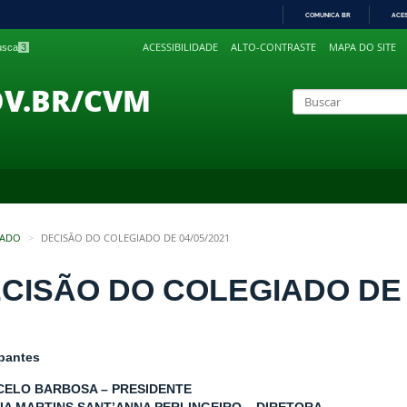
COMUNICA BR
ACE
IR
ACESSIBILIDADE
ALTO-CONTRASTE
MAPA DO SITE
busca
3
PARA
O
CONTEÚDO
OV.BR/CVM
IADO
DECISÃO DO COLEGIADO DE 04/05/2021
CISÃO DO COLEGIADO DE 0
ipantes
CELO BARBOSA – PRESIDENTE