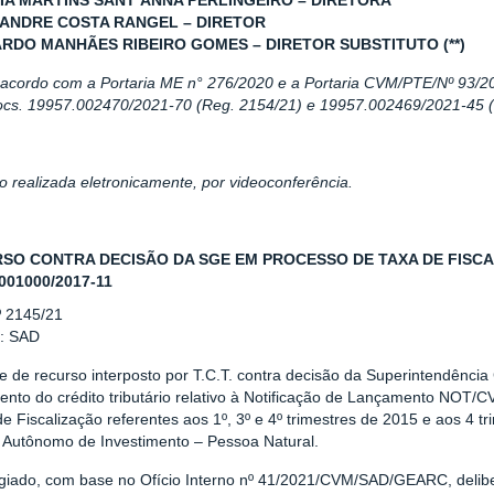
VIA MARTINS SANT’ANNA PERLINGEIRO – DIRETORA
XANDRE COSTA RANGEL – DIRETOR
ARDO MANHÃES RIBEIRO GOMES – DIRETOR SUBSTITUTO (**)
e acordo com a Portaria ME n° 276/2020 e a Portaria CVM/PTE/Nº 93/2
ocs. 19957.002470/2021-70 (Reg. 2154/21) e 19957.002469/2021-45 (
 realizada eletronicamente, por videoconferência.
SO CONTRA DECISÃO DA SGE EM PROCESSO DE TAXA DE FISCALIZ
001000/2017-11
º 2145/21
r: SAD
e de recurso interposto por T.C.T. contra decisão da Superintendência
ento do crédito tributário relativo à Notificação de Lançamento NOT/C
e Fiscalização referentes aos 1º, 3º e 4º trimestres de 2015 e aos 4 tr
 Autônomo de Investimento – Pessoa Natural.
giado, com base no Ofício Interno nº 41/2021/CVM/SAD/GEARC, delibe