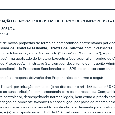
IAÇÃO DE NOVAS PROPOSTAS DE TERMO DE COMPROMISSO – PAS
º 3051/24
r: SGE
se de novas propostas de termo de compromisso apresentadas por Ana 
idade de Diretora-Presidente, Diretora de Relações com Investidores,
ho de Administração da Gafisa S.A. (“Gafisa” ou “Companhia”), e por
ães”), na qualidade de Diretora Executiva Operacional e membro do C
de Processo Administrativo Sancionador decorrente de Inquérito Admin
ntendência de Processos Sancionadores – SPS, no qual constam outro
propôs a responsabilização das Proponentes conforme a seguir:
 Recart, por infração, em tese: (i) ao disposto no art. 155 da Lei nº 6
do as suas atribuições em dissonância com os interesses da Companh
sta controlador, desrespeitando normas legais, bem como o próprio es
a criação de ambiente favorável à consecução, por parte do mesmo ac
e de criação de condições artificiais de oferta e demanda para o ativ
e; e (ii) ao disposto no art. 154 da LSA, pelo exercício dos cargos d