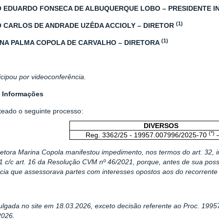
O EDUARDO FONSECA DE ALBUQUERQUE LOBO – PRESIDENTE I
(1)
O CARLOS DE ANDRADE UZÊDA ACCIOLY – DIRETOR
(1)
INA PALMA COPOLA DE CARVALHO – DIRETORA
icipou por videoconferência.
 Informações
teado o seguinte processo:
DIVERSOS
(*)
Reg. 3362/25 - 19957.007996/2025-70
–
retora Marina Copola manifestou impedimento, nos termos do art. 32, i
1 c/c art. 16 da Resolução CVM nº 46/2021, porque, antes de sua posse
cia que assessorava partes com interesses opostos aos do recorrente
vulgada no site em 18.03.2026, exceto decisão referente ao Proc. 199
2026.