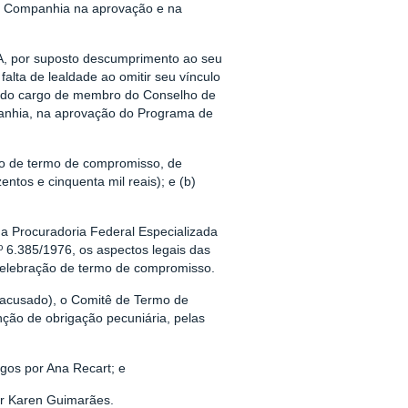
 da Companhia na aprovação e na
LSA, por suposto descumprimento ao seu
 falta de lealdade ao omitir seu vínculo
cio do cargo de membro do Conselho de
panhia, na aprovação do Programa de
ão de termo de compromisso, de
ntos e cinquenta mil reais); e (b)
a Procuradoria Federal Especializada
nº 6.385/1976, os aspectos legais das
 celebração de termo de compromisso.
o acusado), o Comitê de Termo de
ão de obrigação pecuniária, pelas
agos por Ana Recart; e
or Karen Guimarães.