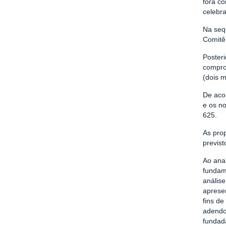
fora c
celebra
Na seq
Comitê
Poster
compro
(dois m
De aco
e os n
625.
As pro
previs
Ao anal
fundame
anális
aprese
fins de
adendo
fundada