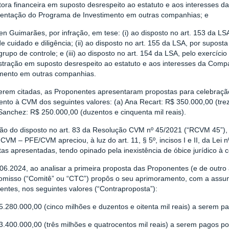
etora financeira em suposto desrespeito ao estatuto e aos interesses
entação do Programa de Investimento em outras companhias; e
en Guimarães, por infração, em tese: (i) ao disposto no art. 153 da 
e cuidado e diligência; (ii) ao disposto no art. 155 da LSA, por suposta
rupo de controle; e (iii) ao disposto no art. 154 da LSA, pelo exercí
stração em suposto desrespeito ao estatuto e aos interesses da Com
imento em outras companhias.
erem citadas, as Proponentes apresentaram propostas para celebraç
to à CVM dos seguintes valores: (a) Ana Recart: R$ 350.000,00 (treze
Sanchez: R$ 250.000,00 (duzentos e cinquenta mil reais).
ão do disposto no art. 83 da Resolução CVM nº 45/2021 (“RCVM 45”), 
 CVM – PFE/CVM apreciou, à luz do art. 11, § 5º, incisos I e II, da Lei 
tas apresentadas, tendo opinado pela inexistência de óbice jurídico à
06.2024, ao analisar a primeira proposta das Proponentes (e de outr
misso (“Comitê” ou “CTC”) propôs o seu aprimoramento, com a assunç
ntes, nos seguintes valores (“Contraproposta”):
5.280.000,00 (cinco milhões e duzentos e oitenta mil reais) a serem p
 3.400.000,00 (três milhões e quatrocentos mil reais) a serem pagos p