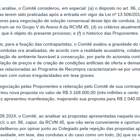
análise, o Comitê considerou, em especial: (a) o disposto no art. 86, 
as terem sido praticadas após a entrada em vigor da Lei nº 13.506/20
ores para negociação de solução consensual desse tipo de conduta; (c
ram-se no Grupo V do Anexo A da RCVM 45; (d) os critérios atualment
que é objeto do presente processo; e (f) o histórico das Proponentes.
s, para a fixação das contrapartidas, o Comitê avaliou a gravidade d
condutas ora analisadas, de acordo com a realidade acusatória, colabo
iação de ambiente favorável à consecução, por parte do acionista con
ação de preços e de criação de condições artificiais de oferta e dema
as relacionadas ao Programa de Recompra caracterizaram-se por uma s
onam com outras irregularidades em tese graves.
egociação pelas Proponentes e reiteração pelo Comitê de sua contrap
tou nova proposta no valor de R$ 3.168.000,00 (três milhões e cento e 
z apresentou manifestação, majorando sua proposta para R$ 2.040.000
08.2024, o Comitê, ao analisar as propostas apresentadas naquela oca
 c/c o art. 86, caput, da RCVM 45, que não seria conveniente e oportu
deliberou por opinar junto ao Colegiado pela rejeição das propostas 
ravidade, em tese, das condutas e do caso como um todo, (b) que os v