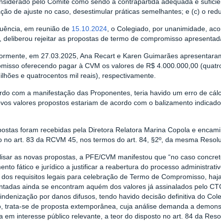
onsiderado pelo Comitê como sendo a contrapartida adequada e sufici
ção de ajuste no caso, desestimular práticas semelhantes; e (c) o re
uência, em reunião de
15.10.2024
, o Colegiado, por unanimidade, a
, deliberou rejeitar as propostas de termo de compromisso apresentad
iormente, em 27.03.2025, Ana Recart e Karen Guimarães apresentara
misso oferecendo pagar à CVM os valores de R$ 4.000.000,00 (quatro
ilhões e quatrocentos mil reais), respectivamente.
rdo com a manifestação das Proponentes, teria havido um erro de cálc
ovos valores propostos estariam de acordo com o balizamento indicad
postas foram recebidas pela Diretora Relatora Marina Copola e enca
to no art. 83 da RCVM 45, nos termos do art. 84, §2º, da mesma Resol
isar as novas propostas, a PFE/CVM manifestou que “no caso concreto,
nto fático e jurídico a justificar a reabertura do processo administra
e dos requisitos legais para celebração de Termo de Compromisso, haja
ntadas ainda se encontram aquém dos valores já assinalados pelo CT
 indenização por danos difusos, tendo havido decisão definitiva do Co
, trata-se de proposta extemporânea, cuja análise demanda a demonst
 em interesse público relevante, a teor do disposto no art. 84 da Re