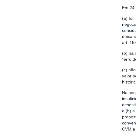
Em 24.
(a) foi
negoci
consid
deixan
art. 15
(b) na
“erro d
(c) não
valor p
histór
Na seq
insufi
desest
e (b) a
propos
conven
CVM a 