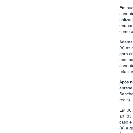
Em sua 
condut
balizad
enquad
como a 
Ademai
(a) as 
para cr
manipul
condut
relaci
Após n
apresen
Sanche
reais).
Em 06.
art. 83
caso e 
(a) a g