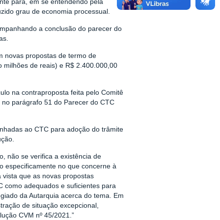
ente para, em se entendendo pela
duzido grau de economia processual.
companhando a conclusão do parecer do
as.
m novas propostas de termo de
 milhões de reais) e R$ 2.400.000,00
ulo na contraproposta feita pelo Comitê
o no parágrafo 51 do Parecer do CTC
minhadas ao CTC para adoção do trâmite
ução.
 não se verifica a existência de
tivo especificamente no que concerne à
 vista que as novas propostas
C como adequados e suficientes para
legiado da Autarquia acerca do tema. Em
ração de situação excepcional,
solução CVM nº 45/2021.”