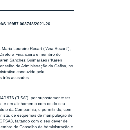
 19957.003748/2021-26
Maria Loureiro Recart (“Ana Recart”),
 Diretora Financeira e membro do
 Karen Sanchez Guimarães (“Karen
onselho de Administração da Gafisa, no
istrativo conduzido pela
s três acusados.
.404/1976 ("LSA"), por supostamente ter
ia, e em alinhamento com os do seu
tatuto da Companhia, e permitindo, com
ionista, de esquemas de manipulação de
o GFSA3, faltando com o seu dever de
e membro do Conselho de Administração e