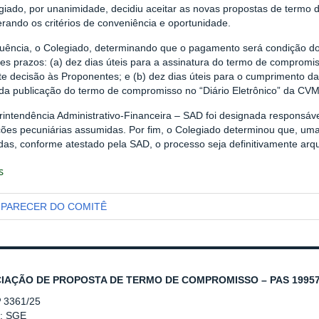
giado, por unanimidade, decidiu aceitar as novas propostas de termo
rando os critérios de conveniência e oportunidade.
uência, o Colegiado, determinando que o pagamento será condição do
tes prazos: (a) dez dias úteis para a assinatura do termo de comprom
te decisão às Proponentes; e (b) dez dias úteis para o cumprimento d
 da publicação do termo de compromisso no “Diário Eletrônico” da CV
rintendência Administrativo-Financeira – SAD foi designada responsáv
ções pecuniárias assumidas. Por fim, o Colegiado determinou que, um
das, conforme atestado pela SAD, o processo seja definitivamente arq
s
PARECER DO COMITÊ
IAÇÃO DE PROPOSTA DE TERMO DE COMPROMISSO – PAS 19957.
º 3361/25
r: SGE