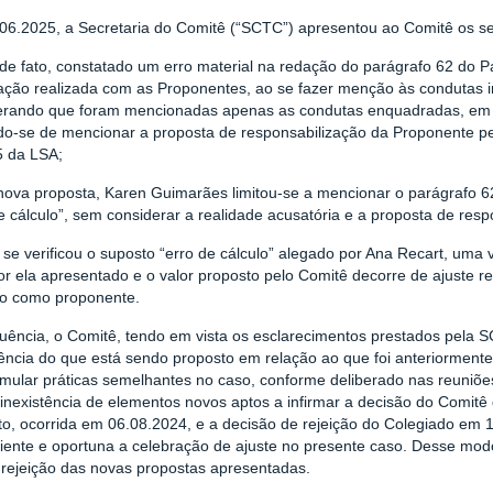
06.2025, a Secretaria do Comitê (“SCTC”) apresentou ao Comitê os se
, de fato, constatado um erro material na redação do parágrafo 62 do 
ação realizada com as Proponentes, ao se fazer menção às condutas
erando que foram mencionadas apenas as condutas enquadradas, em t
do-se de mencionar a proposta de responsabilização da Proponente p
5 da LSA;
 nova proposta, Karen Guimarães limitou-se a mencionar o parágrafo 
e cálculo”, sem considerar a realidade acusatória e a proposta de res
 se verificou o suposto “erro de cálculo” alegado por Ana Recart, uma
or ela apresentado e o valor proposto pelo Comitê decorre de ajuste r
ico como proponente.
uência, o Comitê, tendo em vista os esclarecimentos prestados pela S
ciência do que está sendo proposto em relação ao que foi anteriormen
imular práticas semelhantes no caso, conforme deliberado nas reuniõ
 inexistência de elementos novos aptos a infirmar a decisão do Comitê 
to, ocorrida em 06.08.2024, e a decisão de rejeição do Colegiado em 
iente e oportuna a celebração de ajuste no presente caso. Desse mod
rejeição das novas propostas apresentadas.