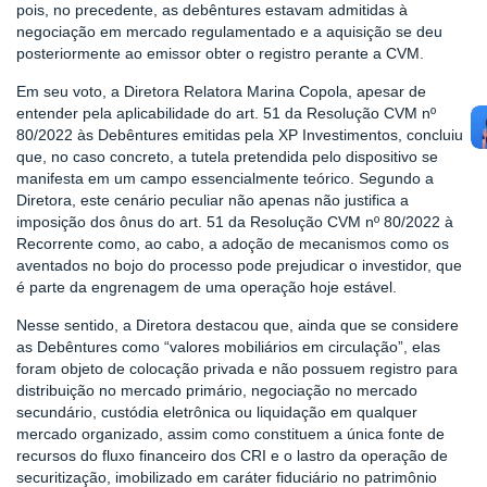
pois, no precedente, as debêntures estavam admitidas à
negociação em mercado regulamentado e a aquisição se deu
posteriormente ao emissor obter o registro perante a CVM.
Em seu voto, a Diretora Relatora Marina Copola, apesar de
entender pela aplicabilidade do art. 51 da Resolução CVM nº
80/2022 às Debêntures emitidas pela XP Investimentos, concluiu
que, no caso concreto, a tutela pretendida pelo dispositivo se
manifesta em um campo essencialmente teórico. Segundo a
Diretora, este cenário peculiar não apenas não justifica a
imposição dos ônus do art. 51 da Resolução CVM nº 80/2022 à
Recorrente como, ao cabo, a adoção de mecanismos como os
aventados no bojo do processo pode prejudicar o investidor, que
é parte da engrenagem de uma operação hoje estável.
Nesse sentido, a Diretora destacou que, ainda que se considere
as Debêntures como “valores mobiliários em circulação”, elas
foram objeto de colocação privada e não possuem registro para
distribuição no mercado primário, negociação no mercado
secundário, custódia eletrônica ou liquidação em qualquer
mercado organizado, assim como constituem a única fonte de
recursos do fluxo financeiro dos CRI e o lastro da operação de
securitização, imobilizado em caráter fiduciário no patrimônio