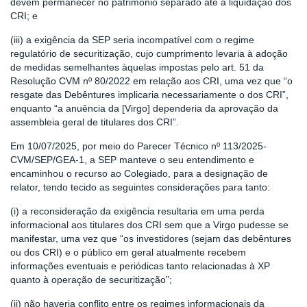
devem permanecer no patrimônio separado até a liquidação dos
CRI; e
(iii) a exigência da SEP seria incompatível com o regime
regulatório de securitização, cujo cumprimento levaria à adoção
de medidas semelhantes àquelas impostas pelo art. 51 da
Resolução CVM nº 80/2022 em relação aos CRI, uma vez que “o
resgate das Debêntures implicaria necessariamente o dos CRI”,
enquanto “a anuência da [Virgo] dependeria da aprovação da
assembleia geral de titulares dos CRI”.
Em 10/07/2025, por meio do Parecer Técnico nº 113/2025-
CVM/SEP/GEA-1, a SEP manteve o seu entendimento e
encaminhou o recurso ao Colegiado, para a designação de
relator, tendo tecido as seguintes considerações para tanto:
(i) a reconsideração da exigência resultaria em uma perda
informacional aos titulares dos CRI sem que a Virgo pudesse se
manifestar, uma vez que “os investidores (sejam das debêntures
ou dos CRI) e o público em geral atualmente recebem
informações eventuais e periódicas tanto relacionadas à XP
quanto à operação de securitização”;
(ii) não haveria conflito entre os regimes informacionais da