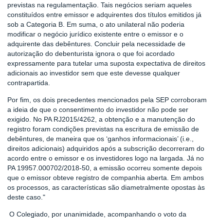
previstas na regulamentação. Tais negócios seriam aqueles
constituídos entre emissor e adquirentes dos títulos emitidos já
sob a Categoria B. Em suma, o ato unilateral não poderia
modificar o negócio jurídico existente entre o emissor e o
adquirente das debêntures. Concluir pela necessidade de
autorização do debenturista ignora o que foi acordado
expressamente para tutelar uma suposta expectativa de direitos
adicionais ao investidor sem que este devesse qualquer
contrapartida.
Por fim, os dois precedentes mencionados pela SEP corroboram
a ideia de que o consentimento do investidor não pode ser
exigido. No PA RJ2015/4262, a obtenção e a manutenção do
registro foram condições previstas na escritura de emissão de
debêntures, de maneira que os ‘ganhos informacionais’ (i.e.,
direitos adicionais) adquiridos após a subscrição decorreram do
acordo entre o emissor e os investidores logo na largada. Já no
PA 19957.000702/2018-50, a emissão ocorreu somente depois
que o emissor obteve registro de companhia aberta. Em ambos
os processos, as características são diametralmente opostas às
deste caso."
O Colegiado, por unanimidade, acompanhando o voto da