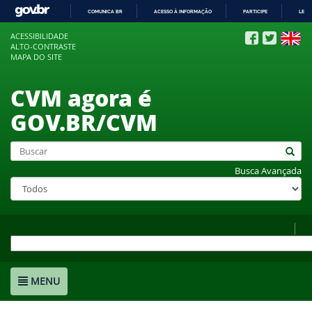
COMUNICA BR
ACESSO À INFORMAÇÃO
PARTICIPE
LEGI
IR
ACESSIBILIDADE
PARA
ALTO-CONTRASTE
O
MAPA DO SITE
CONTEÚDO
CVM agora é
GOV.BR/CVM
Busca Avançada
MENU