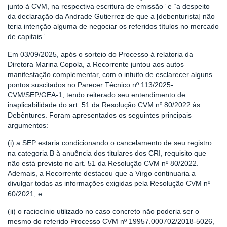
junto à CVM, na respectiva escritura de emissão” e “a despeito
da declaração da Andrade Gutierrez de que a [debenturista] não
teria intenção alguma de negociar os referidos títulos no mercado
de capitais”.
Em 03/09/2025, após o sorteio do Processo à relatoria da
Diretora Marina Copola, a Recorrente juntou aos autos
manifestação complementar, com o intuito de esclarecer alguns
pontos suscitados no Parecer Técnico nº 113/2025-
CVM/SEP/GEA-1, tendo reiterado seu entendimento de
inaplicabilidade do art. 51 da Resolução CVM nº 80/2022 às
Debêntures. Foram apresentados os seguintes principais
argumentos:
(i) a SEP estaria condicionando o cancelamento de seu registro
na categoria B à anuência dos titulares dos CRI, requisito que
não está previsto no art. 51 da Resolução CVM nº 80/2022.
Ademais, a Recorrente destacou que a Virgo continuaria a
divulgar todas as informações exigidas pela Resolução CVM nº
60/2021; e
(ii) o raciocínio utilizado no caso concreto não poderia ser o
mesmo do referido Processo CVM nº 19957.000702/2018-5026,