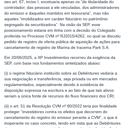
seu art. 67, inciso I, excetuaria apenas os “de titularidade do
controlador, das pessoas a ele vinculadas, dos administradores
do emissor e daqueles mantidos em tesouraria”, mas não
aqueles “imobilizados em caráter fiduciário no patrimônio
segregado da securitizadora”. Na visão da SEP, esse
posicionamento estaria em linha com a decisão do Colegiado
proferida no Processo CVM nº RJ2015/4262, no qual se discutiu
pedido de registro de oferta pública de aquisição de ações para
cancelamento de registro de Marina de Iracema Park S.A.
Em 20/06/2025, a XP Investimentos recorreu da exigência da
SEP, com base nos fundamentos sintetizados abaixo:
(i) o regime fiduciário instituído sobre as Debêntures vedaria a
sua negociação e transferência, seja privada ou em mercados
regulamentados, especialmente devido à existência de
disposição expressa na escritura e ao fato de que tais ativos
seriam a única fonte de recursos do fluxo financeiro dos CRI;
(ii) o art. 51 da Resolução CVM nº 80/2022 teria por finalidade
proteger “investidores contra os efeitos que decorrem do
cancelamento do registro do emissor perante a CVM”, o que é
inoperante no caso concreto, tendo em vista que as Debêntures