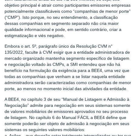
objetivo principal é atrair como participantes emissores empresas
potencialmente classificáveis como “companhias de menor porte”
(“CMP”). Isto porque, no seu entendimento, a classificação
dessas companhias em segmento separado não cria maior
qualidade informacional e pode, em sentido contrário, criar a
estigmatização e viés negativo.
Embora o art. 5º, parágrafo único da Resolução CVM n°
135/2022, faculte à CVM exigir que a entidade administradora de
mercado organizado mantenha segmento específico de listagem
e negociação voltado às CMPs, a SMI entendeu que não há
benefício na formulação da exigência para a BEE4, uma vez que
todas as companhias que venham a se listar naquela entidade
administradora serão caracterizadas como companhias de menor
porte, ao menos no momento inicial das atividades da entidade.
A BEE4, no capítulo 3 de seu “Manual de Listagem e Admissão à
Negociação” admite para negociação em seus sistemas somente
de valores mobiliários de emissores aprovados no seu processo
de listagem. No capítulo 6 do Manual FÁCIL a BEE4 define que
somente poderão ser objeto de admissão à negociação em seus
sistemas os seguintes valores mobiliários:
a. Ações – que deverão estar totalmente integralizadas ou ter sua