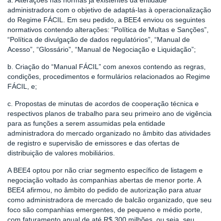
a. Alterações nas normas já existentes da entidade
administradora com o objetivo de adaptá-las à operacionalização
do Regime FÁCIL. Em seu pedido, a BEE4 enviou os seguintes
normativos contendo alterações: “Política de Multas e Sanções”,
“Política de divulgação de dados regulatórios”, “Manual de
Acesso”, “Glossário”, “Manual de Negociação e Liquidação”;
b. Criação do “Manual FÁCIL” com anexos contendo as regras,
condições, procedimentos e formulários relacionados ao Regime
FÁCIL, e;
c. Propostas de minutas de acordos de cooperação técnica e
respectivos planos de trabalho para seu primeiro ano de vigência
para as funções a serem assumidas pela entidade
administradora do mercado organizado no âmbito das atividades
de registro e supervisão de emissores e das ofertas de
distribuição de valores mobiliários.
A BEE4 optou por não criar segmento específico de listagem e
negociação voltado às companhias abertas de menor porte. A
BEE4 afirmou, no âmbito do pedido de autorização para atuar
como administradora de mercado de balcão organizado, que seu
foco são companhias emergentes, de pequeno e médio porte,
com faturamento anual de até R$ 300 milhões, ou seja, seu