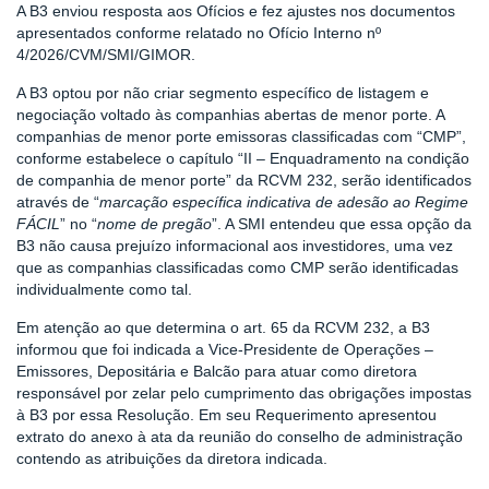
A B3 enviou resposta aos Ofícios e fez ajustes nos documentos
apresentados conforme relatado no Ofício Interno nº
4/2026/CVM/SMI/GIMOR.
A B3 optou por não criar segmento específico de listagem e
negociação voltado às companhias abertas de menor porte. A
companhias de menor porte emissoras classificadas com “CMP”,
conforme estabelece o capítulo “II – Enquadramento na condição
de companhia de menor porte” da RCVM 232, serão identificados
através de “
marcação específica indicativa de adesão ao Regime
FÁCIL
” no “
nome de pregão
”. A SMI entendeu que essa opção da
B3 não causa prejuízo informacional aos investidores, uma vez
que as companhias classificadas como CMP serão identificadas
individualmente como tal.
Em atenção ao que determina o art. 65 da RCVM 232, a B3
informou que foi indicada a Vice-Presidente de Operações –
Emissores, Depositária e Balcão para atuar como diretora
responsável por zelar pelo cumprimento das obrigações impostas
à B3 por essa Resolução. Em seu Requerimento apresentou
extrato do anexo à ata da reunião do conselho de administração
contendo as atribuições da diretora indicada.