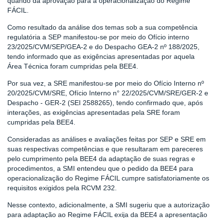
quando da aprovação para a operacionalização do Regime
FÁCIL.
Como resultado da análise dos temas sob a sua competência
regulatória a SEP manifestou-se por meio do Ofício interno
23/2025/CVM/SEP/GEA-2 e do Despacho GEA-2 nº 188/2025,
tendo informado que as exigências apresentadas por aquela
Área Técnica foram cumpridas pela BEE4.
Por sua vez, a SRE manifestou-se por meio do Ofício Interno nº
20/2025/CVM/SRE, Ofício Interno n° 22/2025/CVM/SRE/GER-2 e
Despacho - GER-2 (SEI 2588265), tendo confirmado que, após
interações, as exigências apresentadas pela SRE foram
cumpridas pela BEE4.
Consideradas as análises e avaliações feitas por SEP e SRE em
suas respectivas competências e que resultaram em pareceres
pelo cumprimento pela BEE4 da adaptação de suas regras e
procedimentos, a SMI entendeu que o pedido da BEE4 para
operacionalização do Regime FÁCIL cumpre satisfatoriamente os
requisitos exigidos pela RCVM 232.
Nesse contexto, adicionalmente, a SMI sugeriu que a autorização
para adaptação ao Regime FÁCIL exija da BEE4 a apresentação