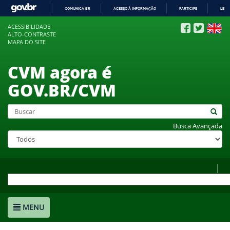
COMUNICA BR
ACESSO À INFORMAÇÃO
PARTICIPE
LEGI
IR
ACESSIBILIDADE
PARA
ALTO-CONTRASTE
O
MAPA DO SITE
CONTEÚDO
CVM agora é
GOV.BR/CVM
Busca Avançada
MENU