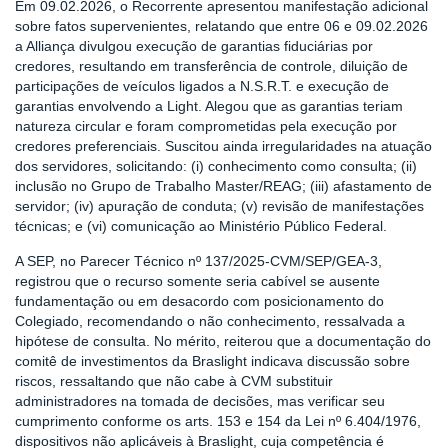
Em 09.02.2026, o Recorrente apresentou manifestação adicional
sobre fatos supervenientes, relatando que entre 06 e 09.02.2026
a Alliança divulgou execução de garantias fiduciárias por
credores, resultando em transferência de controle, diluição de
participações de veículos ligados a N.S.R.T. e execução de
garantias envolvendo a Light. Alegou que as garantias teriam
natureza circular e foram comprometidas pela execução por
credores preferenciais. Suscitou ainda irregularidades na atuação
dos servidores, solicitando: (i) conhecimento como consulta; (ii)
inclusão no Grupo de Trabalho Master/REAG; (iii) afastamento de
servidor; (iv) apuração de conduta; (v) revisão de manifestações
técnicas; e (vi) comunicação ao Ministério Público Federal.
A SEP, no Parecer Técnico nº 137/2025-CVM/SEP/GEA-3,
registrou que o recurso somente seria cabível se ausente
fundamentação ou em desacordo com posicionamento do
Colegiado, recomendando o não conhecimento, ressalvada a
hipótese de consulta. No mérito, reiterou que a documentação do
comitê de investimentos da Braslight indicava discussão sobre
riscos, ressaltando que não cabe à CVM substituir
administradores na tomada de decisões, mas verificar seu
cumprimento conforme os arts. 153 e 154 da Lei nº 6.404/1976,
dispositivos não aplicáveis à Braslight, cuja competência é