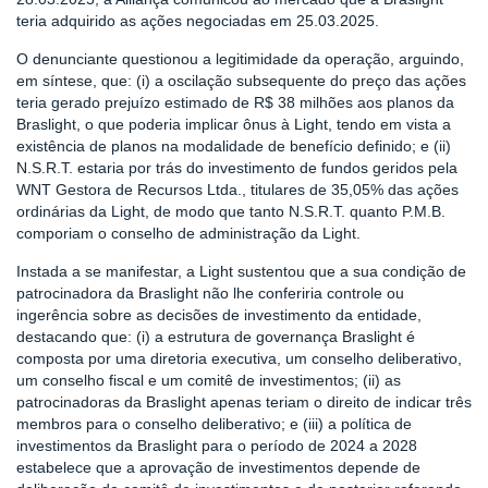
teria adquirido as ações negociadas em 25.03.2025.
O denunciante questionou a legitimidade da operação, arguindo,
em síntese, que: (i) a oscilação subsequente do preço das ações
teria gerado prejuízo estimado de R$ 38 milhões aos planos da
Braslight, o que poderia implicar ônus à Light, tendo em vista a
existência de planos na modalidade de benefício definido; e (ii)
N.S.R.T. estaria por trás do investimento de fundos geridos pela
WNT Gestora de Recursos Ltda., titulares de 35,05% das ações
ordinárias da Light, de modo que tanto N.S.R.T. quanto P.M.B.
comporiam o conselho de administração da Light.
Instada a se manifestar, a Light sustentou que a sua condição de
patrocinadora da Braslight não lhe conferiria controle ou
ingerência sobre as decisões de investimento da entidade,
destacando que: (i) a estrutura de governança Braslight é
composta por uma diretoria executiva, um conselho deliberativo,
um conselho fiscal e um comitê de investimentos; (ii) as
patrocinadoras da Braslight apenas teriam o direito de indicar três
membros para o conselho deliberativo; e (iii) a política de
investimentos da Braslight para o período de 2024 a 2028
estabelece que a aprovação de investimentos depende de