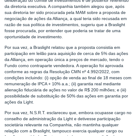
deliberação do comitê de investimentos e de posterior referendo
da diretoria executiva. A companhia também alegou que, após
sua diretoria ter sido procurada pela MAM sobre a proposta de
negociação de ações da Alliança, a qual teria sido recusada em
razão de sua política de investimentos, sugeriu que a Braslight
fosse procurada, por entender que poderia se tratar de uma
oportunidade de investimento.
Por sua vez, a Braslight relatou que a proposta consistia em
participação em leilão para aquisição de cerca de 5% das ações
da Alliança, em operação única a preços de mercado, tendo o
Fundo como contraparte vendedora. A operação foi aprovada
conforme as regras da Resolução CMN nº 4.992/2022, com
condições incluindo: (i) opção de venda ao final de 18 meses com
remuneração de IPCA + 10% a.a.; (ii) garantia real mediante
alienação fiduciária de ações no valor de R$ 200 milhões; e (iii)
possibilidade de substituição de 50% das ações em garantia por
ações da Light.
Por sua vez, N.S.R.T. esclareceu que, embora ocupasse cargo no
conselho de administração da Light e detivesse participação
societária relevante na Companhia, não mantinha qualquer
relação com a Braslight, tampouco exercia qualquer cargo ou