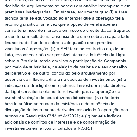
decisão de arquivamento se baseou em análise incompleta e em
premissas inadequadas. Em síntese, argumenta que: (i) a área
técnica teria se equivocado ao entender que a operação teria
retorno garantido, uma vez que a opção de venda apenas
converteria risco de mercado em risco de crédito da contraparte,
o que teria resultado na ausência de exame sobre a capacidade
financeira do Fundo e sobre a adequação das garantias
vinculadas à operação; (ii) a SEP teria se contradito ao, de um
lado, reconhecer não ser possível afastar a influência da Light
sobre a Braslight, tendo em vista a participação da Companhia,
por meio de subsidiária, na eleição da maioria de seu conselho
deliberativo e, de outro, concluído pelo arquivamento por
ausência de influência direta na decisão de investimento; (iii) a
indicação da Braslight como potencial investidora pela diretoria
da Light constituiria elemento relevante para a apuração de
eventual violação de seus deveres fiduciários; (iv) não teria
havido análise adequada da existência e da ausência de
divulgação de instrumento derivativo associado à operação nos
termos da Resolução CVM nº 44/2021; e (v) haveria indícios
adicionais de conflitos de interesse e de concentração de
investimentos em ativos vinculados a N.S.R.T.