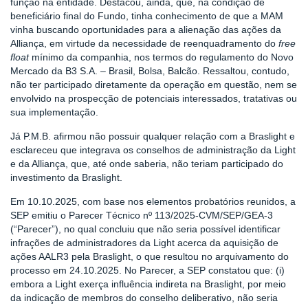
função na entidade. Destacou, ainda, que, na condição de
beneficiário final do Fundo, tinha conhecimento de que a MAM
vinha buscando oportunidades para a alienação das ações da
Alliança, em virtude da necessidade de reenquadramento do
free
float
mínimo da companhia, nos termos do regulamento do Novo
Mercado da B3 S.A. – Brasil, Bolsa, Balcão. Ressaltou, contudo,
não ter participado diretamente da operação em questão, nem se
envolvido na prospecção de potenciais interessados, tratativas ou
sua implementação.
Já P.M.B. afirmou não possuir qualquer relação com a Braslight e
esclareceu que integrava os conselhos de administração da Light
e da Alliança, que, até onde saberia, não teriam participado do
investimento da Braslight.
Em 10.10.2025, com base nos elementos probatórios reunidos, a
SEP emitiu o Parecer Técnico nº 113/2025-CVM/SEP/GEA-3
(“Parecer”), no qual concluiu que não seria possível identificar
infrações de administradores da Light acerca da aquisição de
ações AALR3 pela Braslight, o que resultou no arquivamento do
processo em 24.10.2025. No Parecer, a SEP constatou que: (i)
embora a Light exerça influência indireta na Braslight, por meio
da indicação de membros do conselho deliberativo, não seria