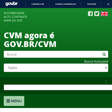
COMUNICA BR
ACESSO À INFORMAÇÃO
PARTICIPE
LEGI
IR
ACESSIBILIDADE
PARA
ALTO-CONTRASTE
O
MAPA DO SITE
CONTEÚDO
CVM agora é
GOV.BR/CVM
Busca Avançada
MENU