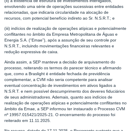
(ii) a existência de estrutura de investimentos interligados,
envolvendo uma série de operações sucessivas entre entidades
relacionadas, que indicaria circularidade na alocação de
recursos, com potencial benefício indireto ao Sr. N.S.R.T.; e
(iii) indícios de realização de operações atípicas e potencialmente
conflitantes no âmbito da Empresa Metropolitana de Águas e
Energia S.A. (“Emae”), após a assunção de seu controle por
N.S.R.T., incluindo movimentações financeiras relevantes e
redução expressiva de caixa.
Ainda assim, a SEP manteve a decisão de arquivamento do
processo, reiterando os termos do parecer técnico e afirmando
que, como a Braslight é entidade fechada de previdência
complementar, a CVM não seria competente para analisar
eventual concentração de investimentos em ativos ligados a
N.S.R.T. e nem possível descumprimento dos deveres fiduciários
de seus administradores. Ademais, quanto aos indícios de
realização de operações atípicas e potencialmente conflitantes no
âmbito da Emae, a SEP informou ter instaurado o Processo CVM
nº 19957.015421/2025-21. O encerramento do processo foi
reiterado em 11.11.2025.
No recurso, datado de 17.11.2025, o Recorrente sustenta que a