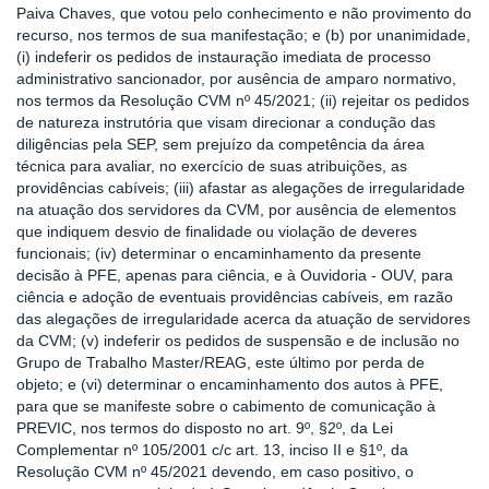
Paiva Chaves, que votou pelo conhecimento e não provimento do
recurso, nos termos de sua manifestação; e (b) por unanimidade,
(i) indeferir os pedidos de instauração imediata de processo
administrativo sancionador, por ausência de amparo normativo,
nos termos da Resolução CVM nº 45/2021; (ii) rejeitar os pedidos
de natureza instrutória que visam direcionar a condução das
diligências pela SEP, sem prejuízo da competência da área
técnica para avaliar, no exercício de suas atribuições, as
providências cabíveis; (iii) afastar as alegações de irregularidade
na atuação dos servidores da CVM, por ausência de elementos
que indiquem desvio de finalidade ou violação de deveres
funcionais; (iv) determinar o encaminhamento da presente
decisão à PFE, apenas para ciência, e à Ouvidoria - OUV, para
ciência e adoção de eventuais providências cabíveis, em razão
das alegações de irregularidade acerca da atuação de servidores
da CVM; (v) indeferir os pedidos de suspensão e de inclusão no
Grupo de Trabalho Master/REAG, este último por perda de
objeto; e (vi) determinar o encaminhamento dos autos à PFE,
para que se manifeste sobre o cabimento de comunicação à
PREVIC, nos termos do disposto no art. 9º, §2º, da Lei
Complementar nº 105/2001 c/c art. 13, inciso II e §1º, da
Resolução CVM nº 45/2021 devendo, em caso positivo, o