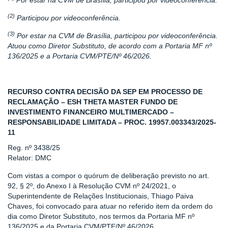
Por estar na CVM de Brasília, participou por videoconferência.
(2)
Participou por videoconferência.
(3)
Por estar na CVM de Brasília, participou por videoconferência.
Atuou como Diretor Substituto, de acordo com a Portaria MF nº
136/2025 e a Portaria CVM/PTE/Nº 46/2026.
RECURSO CONTRA DECISÃO DA SEP EM PROCESSO DE
RECLAMAÇÃO – ESH THETA MASTER FUNDO DE
INVESTIMENTO FINANCEIRO MULTIMERCADO –
RESPONSABILIDADE LIMITADA – PROC. 19957.003343/2025-
11
Reg. nº 3438/25
Relator: DMC
Com vistas a compor o quórum de deliberação previsto no art.
92, § 2º, do Anexo I à Resolução CVM nº 24/2021, o
Superintendente de Relações Institucionais, Thiago Paiva
Chaves, foi convocado para atuar no referido item da ordem do
dia como Diretor Substituto, nos termos da Portaria MF nº
136/2025 e da Portaria CVM/PTE/Nº 46/2026.