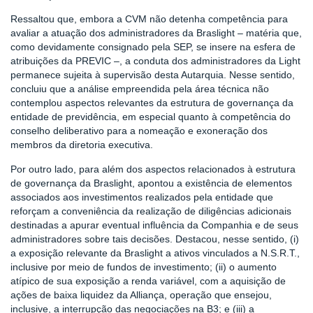
Ressaltou que, embora a CVM não detenha competência para
avaliar a atuação dos administradores da Braslight – matéria que,
como devidamente consignado pela SEP, se insere na esfera de
atribuições da PREVIC –, a conduta dos administradores da Light
permanece sujeita à supervisão desta Autarquia. Nesse sentido,
concluiu que a análise empreendida pela área técnica não
contemplou aspectos relevantes da estrutura de governança da
entidade de previdência, em especial quanto à competência do
conselho deliberativo para a nomeação e exoneração dos
membros da diretoria executiva.
Por outro lado, para além dos aspectos relacionados à estrutura
de governança da Braslight, apontou a existência de elementos
associados aos investimentos realizados pela entidade que
reforçam a conveniência da realização de diligências adicionais
destinadas a apurar eventual influência da Companhia e de seus
administradores sobre tais decisões. Destacou, nesse sentido, (i)
a exposição relevante da Braslight a ativos vinculados a N.S.R.T.,
inclusive por meio de fundos de investimento; (ii) o aumento
atípico de sua exposição a renda variável, com a aquisição de
ações de baixa liquidez da Alliança, operação que ensejou,
inclusive, a interrupção das negociações na B3; e (iii) a