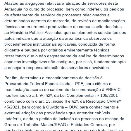
Afastou as alegações relativas à atuação de servidores desta
Autarquia no curso do processo, bem como indeferiu os pedidos
de afastamento de servidor de processos relacionados a
determinados agentes de mercado, de revisão de manifestações
técnicas anteriormente produzidas e de comunicação dos fatos
ao Ministério Público. Assinalou que os elementos constantes dos
autos indicam que a atuação da área técnica observou os
procedimentos institucionais aplicáveis, conduzida de forma
diligente e pautada por critérios eminentemente técnicos,
ressaltando que o não esgotamento da análise de determinados
aspectos investigativos não configura, por si só, fundamento apto
a ensejar a responsabilização dos servidores envolvidos.
Por fim, determinou o encaminhamento da decisão à
Procuradoria Federal Especializada – PFE, para ciência e
manifestação acerca do cabimento de comunicação à PREVIC,
nos termos do art. 9º, §2º, da Lei Complementar nº 105/2001
combinado com o art. 13, inciso II e §1º, da Resolução CVM nº
45/2021, bem como à Ouvidoria – OUV, para conhecimento e
eventual adoção das providências que entender cabíveis.
Indeferiu, ainda, o pedido de inclusão do processo no escopo do
Grupo de Trabalho Master/REAG e Entidades Conexas, por
perda de objeto, uma vez que o referido grupo de trabalho já se