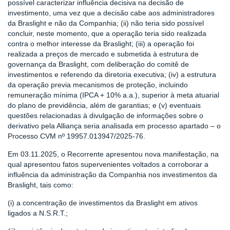
possível caracterizar influência decisiva na decisão de
investimento, uma vez que a decisão cabe aos administradores
da Braslight e não da Companhia; (ii) não teria sido possível
concluir, neste momento, que a operação teria sido realizada
contra o melhor interesse da Braslight; (iii) a operação foi
realizada a preços de mercado e submetida à estrutura de
governança da Braslight, com deliberação do comitê de
investimentos e referendo da diretoria executiva; (iv) a estrutura
da operação previa mecanismos de proteção, incluindo
remuneração mínima (IPCA + 10% a.a.), superior à meta atuarial
do plano de previdência, além de garantias; e (v) eventuais
questões relacionadas à divulgação de informações sobre o
derivativo pela Alliança seria analisada em processo apartado – o
Processo CVM nº 19957.013947/2025-76.
Em 03.11.2025, o Recorrente apresentou nova manifestação, na
qual apresentou fatos supervenientes voltados a corroborar a
influência da administração da Companhia nos investimentos da
Braslight, tais como:
(i) a concentração de investimentos da Braslight em ativos
ligados a N.S.R.T.;