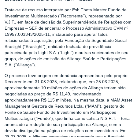
Trata-se de recurso interposto por Esh Theta Master Fundo de
Investimento Multimercado (“Recorrente”), representado por
V.J.T., em face da decisão da Superintendência de Relações com
Empresas – SEP de encerrar o Processo Administrativo CVM nº
19957.003343/2025-11, instaurado para apurar fatos
relacionados à aquisição, pela Fundação de Seguridade Social
Braslight (“Braslight”), entidade fechada de previdência
patrocinada pela Light S.A. (“Light”) e outras sociedades de seu
grupo, de ações de emissão da Alliança Saúde e Participações
S.A. (“Alliança”).
O processo teve origem em denúncia apresentada pelo próprio
Recorrente em 31.03.2025, relatando que, em 25.03.2025,
aproximadamente 10 milhões de ações da Alliança teriam sido
negociadas ao preço de R$ 11,49, movimentando
aproximadamente R$ 115 milhões. Na mesma data, a MAM Asset
Management Gestora de Recursos Ltda. (“MAM”), gestora do
Fonte de Saúde Fundo de Investimento em Participações
Multiestratégia (“Fundo”), que tinha como cotista N.S.R.T. – teria
anunciado a redução de sua participação na Alliança, sem a
devida divulgação na página de relações com investidores. Em
28.03.2025, a Alliança comunicou ao mercado que a Braslight