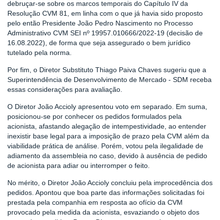
debruçar-se sobre os marcos temporais do Capítulo IV da
Resolução CVM 81, em linha com o que já havia sido proposto
pelo então Presidente João Pedro Nascimento no Processo
Administrativo CVM SEI nº 19957.010666/2022-19 (decisão de
16.08.2022), de forma que seja assegurado o bem jurídico
tutelado pela norma.
Por fim, o Diretor Substituto Thiago Paiva Chaves sugeriu que a
Superintendência de Desenvolvimento de Mercado - SDM receba
essas considerações para avaliação.
O Diretor João Accioly apresentou voto em separado. Em suma,
posicionou-se por conhecer os pedidos formulados pela
acionista, afastando alegação de intempestividade, ao entender
inexistir base legal para a imposição de prazo pela CVM além da
viabilidade prática de análise. Porém, votou pela ilegalidade de
adiamento da assembleia no caso, devido à ausência de pedido
de acionista para adiar ou interromper o feito.
No mérito, o Diretor João Accioly concluiu pela improcedência dos
pedidos. Apontou que boa parte das informações solicitadas foi
prestada pela companhia em resposta ao ofício da CVM
provocado pela medida da acionista, esvaziando o objeto dos