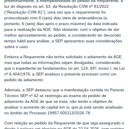
preliminarmente, a intempestividade do pedido da Requerente, à
luz do disposto no art. 63, da Resolução CVM nº 81/2022
(“Resolução CVM 81”), uma vez que o requerimento foi
protocolizado com 6 (seis) dias úteis de antecedência (e,
portanto, 6 (seis) dias após o prazo máximo) da data indicada
para a realização da AGE. Não obstante, com o objetivo de dar
melhor aproveitamento ao pedido, e considerando ter decorrido
tempo hábil para análise, a SEP apresentou suas considerações
sobre o caso.
Embora a Requerente não tenha solicitado o adiamento da AGE,
mas que todas as informações sejam divulgadas, considerando
que o expediente se fundamentou no art. 124, §5º, inciso I, da Lei
nº 6.404/1976, a SEP analisou o presente processo como um
pedido de adiamento.
Ademais, a SEP destacou que a manifestação contida no Parecer
Técnico SEP nº 42 se restringiu ao exame do pedido de
adiamento da AGE de que se trata, não tendo o objetivo de
analisar o aumento de capital em si, que já está sendo analisado
no âmbito do Processo 19957.005113/2026-78.
Com relação ao pedido da Requerente de que seja assegurado o
direito à palavra em plenário na AGE de 22.04.2026, com registro