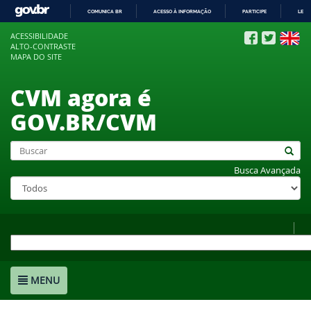
COMUNICA BR
ACESSO À INFORMAÇÃO
PARTICIPE
LEGI
IR
ACESSIBILIDADE
PARA
ALTO-CONTRASTE
O
MAPA DO SITE
CONTEÚDO
CVM agora é
GOV.BR/CVM
Busca Avançada
MENU