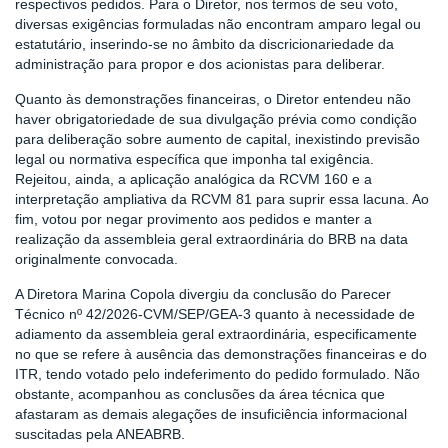
respectivos pedidos. Para o Diretor, nos termos de seu voto,
diversas exigências formuladas não encontram amparo legal ou
estatutário, inserindo-se no âmbito da discricionariedade da
administração para propor e dos acionistas para deliberar.
Quanto às demonstrações financeiras, o Diretor entendeu não
haver obrigatoriedade de sua divulgação prévia como condição
para deliberação sobre aumento de capital, inexistindo previsão
legal ou normativa específica que imponha tal exigência.
Rejeitou, ainda, a aplicação analógica da RCVM 160 e a
interpretação ampliativa da RCVM 81 para suprir essa lacuna. Ao
fim, votou por negar provimento aos pedidos e manter a
realização da assembleia geral extraordinária do BRB na data
originalmente convocada.
A Diretora Marina Copola divergiu da conclusão do Parecer
Técnico nº 42/2026-CVM/SEP/GEA-3 quanto à necessidade de
adiamento da assembleia geral extraordinária, especificamente
no que se refere à ausência das demonstrações financeiras e do
ITR, tendo votado pelo indeferimento do pedido formulado. Não
obstante, acompanhou as conclusões da área técnica que
afastaram as demais alegações de insuficiência informacional
suscitadas pela ANEABRB.