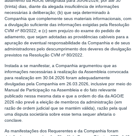
adiamento da AGOE designada para 30/04/2026, por até 30
(trinta) dias, diante da alegada insuficiência de informações
necessárias à deliberação; (b) que seja determinado à
Companhia que complemente seus materiais informacionais, com
a divulgação suficiente das informações exigidas pela Resolução
CVM nº 80/2022; e (c) sem prejuízo do exame do pedido de
adiamento, que sejam adotadas as providências cabíveis para a
apuração de eventual responsabilidade da Companhia e de seus
administradores pelo descumprimento dos deveres de divulgação
previstos na Resolução CVM nº 80/2022.
Instada a se manifestar, a Companhia argumentou que as
informações necessárias à realização da Assembleia convocada
para realização em 30.04.2026 foram adequadamente
divulgadas pela Companhia em 26.03.2026, inclusive por meio do
Manual de Participação na Assembleia e do fato relevante
publicado nessa mesma data e que a ordem do dia da AGO/E
2026 não prevê a eleição de membros da administração (em
razão de ordem judicial que se mantém válida), razão pela qual
uma disputa societária sobre esse tema sequer afetaria o
conclave.
As manifestações dos Requerentes e da Companhia foram