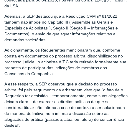
convocada para 30.04.2026, nos termos do art. 124, §5º, inciso I,
da LSA.
Ademais, a SEP destacou que a Resolução CVM nº 81/2022
também não impõe no Capítulo III ("Assembleias Gerais e
Especiais de Acionistas"), Seção II (Seção II – Informações e
Documentos), o envio de quaisquer informações relativas a
demandas societárias.
Adicionalmente, os Requerentes mencionaram que, conforme
consta em documentos do processo arbitral disponibilizados no
processo judicial, o acionista A.T.C teria retirado formalmente sua
proposta de participar das indicações de membros dos
Conselhos da Companhia.
A esse respeito, a SEP observou que a decisão no processo
arbitral foi pelo seguimento da arbitragem visto que "o fato de o
Requerido ter desistido – temporariamente, como suas alegações
deixam claro – de exercer os direitos políticos de que se
considera titular não infirma a crise de certeza a ser solucionada
de maneira definitiva, nem infirma a discussão sobre as
alegações de prática (passada, atual ou futura) de concorrência
desleal".