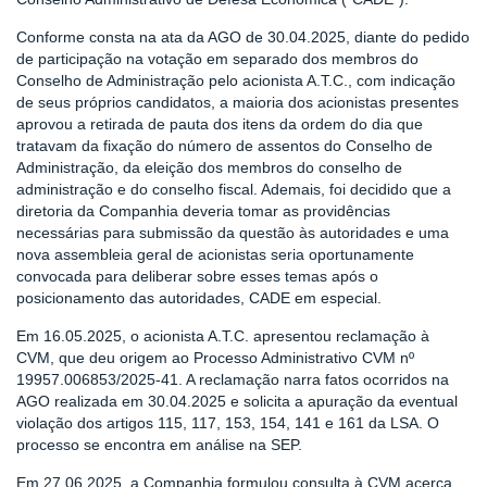
Conforme consta na ata da AGO de 30.04.2025, diante do pedido
de participação na votação em separado dos membros do
Conselho de Administração pelo acionista A.T.C., com indicação
de seus próprios candidatos, a maioria dos acionistas presentes
aprovou a retirada de pauta dos itens da ordem do dia que
tratavam da fixação do número de assentos do Conselho de
Administração, da eleição dos membros do conselho de
administração e do conselho fiscal. Ademais, foi decidido que a
diretoria da Companhia deveria tomar as providências
necessárias para submissão da questão às autoridades e uma
nova assembleia geral de acionistas seria oportunamente
convocada para deliberar sobre esses temas após o
posicionamento das autoridades, CADE em especial.
Em 16.05.2025, o acionista A.T.C. apresentou reclamação à
CVM, que deu origem ao Processo Administrativo CVM nº
19957.006853/2025-41. A reclamação narra fatos ocorridos na
AGO realizada em 30.04.2025 e solicita a apuração da eventual
violação dos artigos 115, 117, 153, 154, 141 e 161 da LSA. O
processo se encontra em análise na SEP.
Em 27.06.2025, a Companhia formulou consulta à CVM acerca