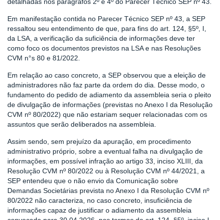
detalhadas nos parágrafos 2º e 4º do Parecer Técnico SEP nº 43.
Em manifestação contida no Parecer Técnico SEP nº 43, a SEP
ressaltou seu entendimento de que, para fins do art. 124, §5º, I,
da LSA, a verificação da suficiência de informações deve ter
como foco os documentos previstos na LSA e nas Resoluções
CVM n°s 80 e 81/2022.
Em relação ao caso concreto, a SEP observou que a eleição de
administradores não faz parte da ordem do dia. Desse modo, o
fundamento do pedido de adiamento da assembleia seria o pleito
de divulgação de informações (previstas no Anexo I da Resolução
CVM nº 80/2022) que não estariam sequer relacionadas com os
assuntos que serão deliberados na assembleia.
Assim sendo, sem prejuízo da apuração, em procedimento
administrativo próprio, sobre a eventual falha na divulgação de
informações, em possível infração ao artigo 33, inciso XLIII, da
Resolução CVM nº 80/2022 ou à Resolução CVM nº 44/2021, a
SEP entendeu que o não envio da Comunicação sobre
Demandas Societárias prevista no Anexo I da Resolução CVM nº
80/2022 não caracteriza, no caso concreto, insuficiência de
informações capaz de justificar o adiamento da assembleia