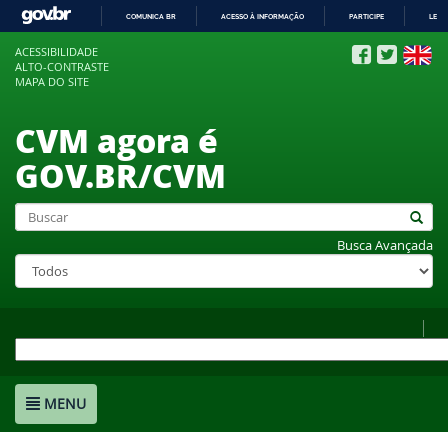
COMUNICA BR
ACESSO À INFORMAÇÃO
PARTICIPE
LEGI
IR
ACESSIBILIDADE
PARA
ALTO-CONTRASTE
O
MAPA DO SITE
CONTEÚDO
CVM agora é
GOV.BR/CVM
Busca Avançada
MENU