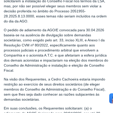
solicitarem a instalação do Conselho Fiscal nos termos da LSA,
mas, por não ser possível eleger seus membros sem violar a
decisão proferida no âmbito do Processo 2051955-
28.2025.8.13.0000, esses temas não seriam incluídos na ordem
do dia da AGO.
O pedido de adiamento da AGO/E convocada para 30.04.2026
baseia-se na ausência de divulgação sobre demandas
societárias, como exigido pelo art. 33, inciso XLIII, e Anexo I da
Resolução CVM nº 80/2022, especificamente quanto aos
processos judiciais e procedimento arbitral que envolvem a
Companhia e o acionista A.T.C. e que afetariam a esfera jurídica
dos demais acionistas e impactariam na eleição dos membros do
Conselho de Administração e instalação e eleição de Conselho
Fiscal.
Na visão dos Requerentes, a Cedro Cachoeira estaria impondo
restrição ao exercício de seus direitos societários (de eleger
membros do Conselho de Administração e do Conselho Fiscal),
sem que lhes seja dado conhecer as razões subjacentes às
demandas societárias.
Em suas conclusões, os Requerentes solicitaram: (a) o