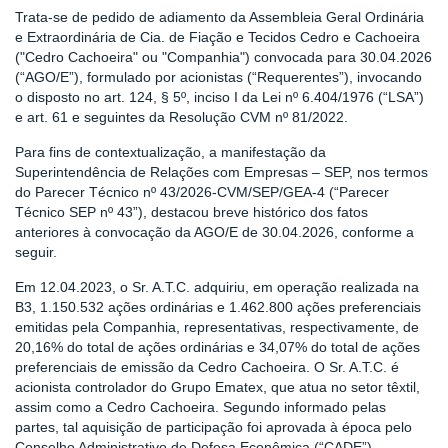
Trata-se de pedido de adiamento da Assembleia Geral Ordinária
e Extraordinária de Cia. de Fiação e Tecidos Cedro e Cachoeira
("Cedro Cachoeira" ou "Companhia") convocada para 30.04.2026
(“AGO/E”), formulado por acionistas (“Requerentes”), invocando
o disposto no art. 124, § 5º, inciso I da Lei nº 6.404/1976 (“LSA”)
e art. 61 e seguintes da Resolução CVM nº 81/2022.
Para fins de contextualização, a manifestação da
Superintendência de Relações com Empresas – SEP, nos termos
do Parecer Técnico nº 43/2026-CVM/SEP/GEA-4 (“Parecer
Técnico SEP nº 43”), destacou breve histórico dos fatos
anteriores à convocação da AGO/E de 30.04.2026, conforme a
seguir.
Em 12.04.2023, o Sr. A.T.C. adquiriu, em operação realizada na
B3, 1.150.532 ações ordinárias e 1.462.800 ações preferenciais
emitidas pela Companhia, representativas, respectivamente, de
20,16% do total de ações ordinárias e 34,07% do total de ações
preferenciais de emissão da Cedro Cachoeira. O Sr. A.T.C. é
acionista controlador do Grupo Ematex, que atua no setor têxtil,
assim como a Cedro Cachoeira. Segundo informado pelas
partes, tal aquisição de participação foi aprovada à época pelo
Conselho Administrativo de Defesa Econômica (“CADE”).