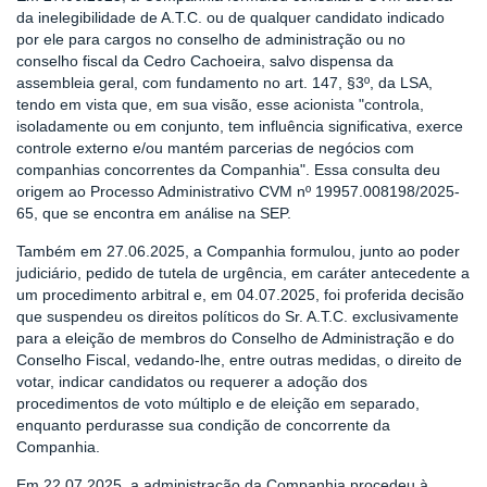
da inelegibilidade de A.T.C. ou de qualquer candidato indicado
por ele para cargos no conselho de administração ou no
conselho fiscal da Cedro Cachoeira, salvo dispensa da
assembleia geral, com fundamento no art. 147, §3º, da LSA,
tendo em vista que, em sua visão, esse acionista "controla,
isoladamente ou em conjunto, tem influência significativa, exerce
controle externo e/ou mantém parcerias de negócios com
companhias concorrentes da Companhia". Essa consulta deu
origem ao Processo Administrativo CVM nº 19957.008198/2025-
65, que se encontra em análise na SEP.
Também em 27.06.2025, a Companhia formulou, junto ao poder
judiciário, pedido de tutela de urgência, em caráter antecedente a
um procedimento arbitral e, em 04.07.2025, foi proferida decisão
que suspendeu os direitos políticos do Sr. A.T.C. exclusivamente
para a eleição de membros do Conselho de Administração e do
Conselho Fiscal, vedando-lhe, entre outras medidas, o direito de
votar, indicar candidatos ou requerer a adoção dos
procedimentos de voto múltiplo e de eleição em separado,
enquanto perdurasse sua condição de concorrente da
Companhia.
Em 22.07.2025, a administração da Companhia procedeu à