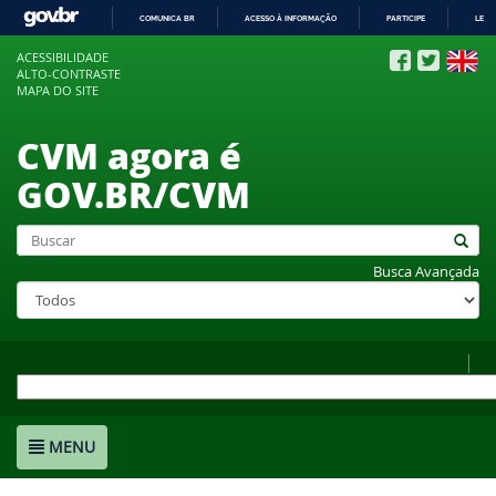
COMUNICA BR
ACESSO À INFORMAÇÃO
PARTICIPE
LEGI
IR
ACESSIBILIDADE
PARA
ALTO-CONTRASTE
O
MAPA DO SITE
CONTEÚDO
CVM agora é
GOV.BR/CVM
Busca Avançada
MENU