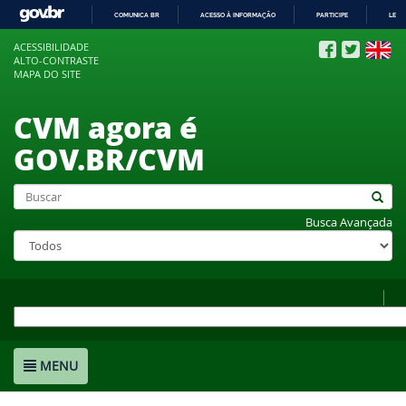
COMUNICA BR
ACESSO À INFORMAÇÃO
PARTICIPE
LEGI
IR
ACESSIBILIDADE
PARA
ALTO-CONTRASTE
O
MAPA DO SITE
CONTEÚDO
CVM agora é
GOV.BR/CVM
Busca Avançada
MENU