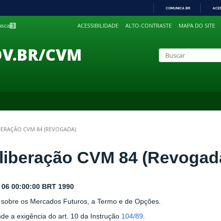
COMUNICA BR
ACE
IR
ACESSIBILIDADE
ALTO-CONTRASTE
MAPA DO SITE
busca
3
PARA
O
CONTEÚDO
OV.BR/CVM
BERAÇÃO CVM 84 (REVOGADA)
liberação CVM 84 (Revogad
r 06 00:00:00 BRT 1990
 sobre os Mercados Futuros, a Termo e de Opções.
de a exigência do art. 10 da Instrução
104/89
.