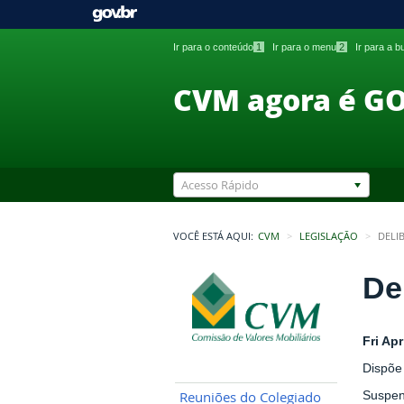
Ir para o conteúdo
1
Ir para o menu
2
Ir para a 
CVM agora é G
Acesso Rápido
VOCÊ ESTÁ AQUI:
CVM
LEGISLAÇÃO
DELI
De
Fri Ap
Dispõe
Suspen
Reuniões do Colegiado