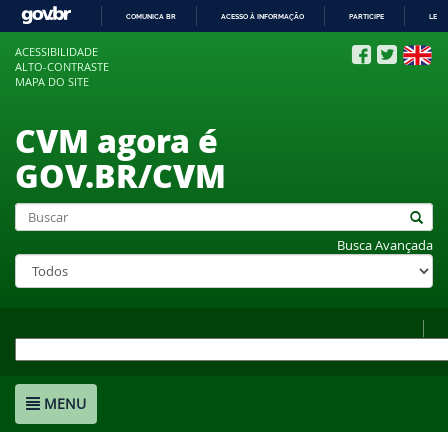
COMUNICA BR
ACESSO À INFORMAÇÃO
PARTICIPE
LEGI
IR
ACESSIBILIDADE
PARA
ALTO-CONTRASTE
O
MAPA DO SITE
CONTEÚDO
CVM agora é
GOV.BR/CVM
Busca Avançada
MENU