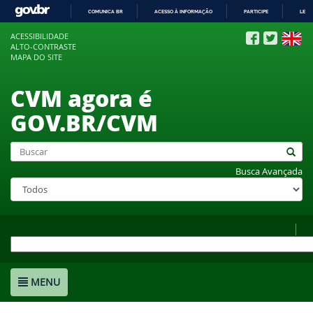
COMUNICA BR
ACESSO À INFORMAÇÃO
PARTICIPE
LEGI
IR
ACESSIBILIDADE
PARA
ALTO-CONTRASTE
O
MAPA DO SITE
CONTEÚDO
CVM agora é
GOV.BR/CVM
Busca Avançada
MENU