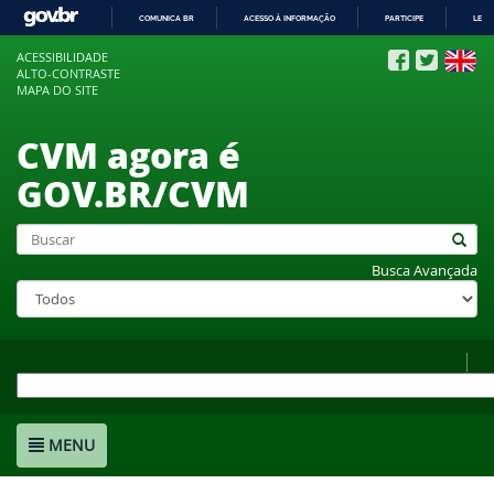
COMUNICA BR
ACESSO À INFORMAÇÃO
PARTICIPE
LEGI
IR
ACESSIBILIDADE
PARA
ALTO-CONTRASTE
O
MAPA DO SITE
CONTEÚDO
CVM agora é
GOV.BR/CVM
Busca Avançada
MENU