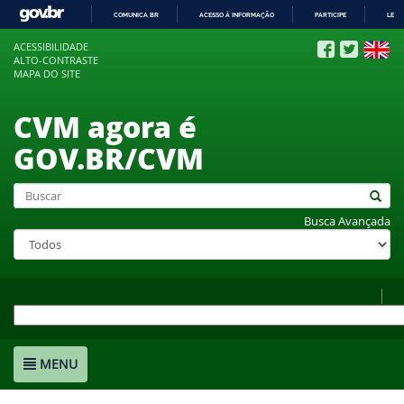
COMUNICA BR
ACESSO À INFORMAÇÃO
PARTICIPE
LEGI
IR
ACESSIBILIDADE
PARA
ALTO-CONTRASTE
O
MAPA DO SITE
CONTEÚDO
CVM agora é
GOV.BR/CVM
Busca Avançada
MENU