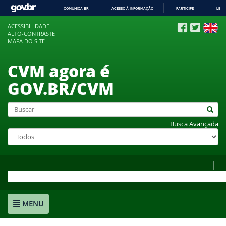
COMUNICA BR
ACESSO À INFORMAÇÃO
PARTICIPE
LEGI
IR
ACESSIBILIDADE
PARA
ALTO-CONTRASTE
O
MAPA DO SITE
CONTEÚDO
CVM agora é
GOV.BR/CVM
Busca Avançada
MENU