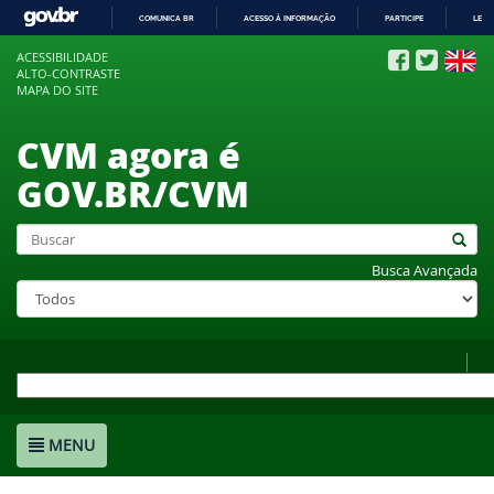
COMUNICA BR
ACESSO À INFORMAÇÃO
PARTICIPE
LEGI
IR
ACESSIBILIDADE
PARA
ALTO-CONTRASTE
O
MAPA DO SITE
CONTEÚDO
CVM agora é
GOV.BR/CVM
Busca Avançada
MENU