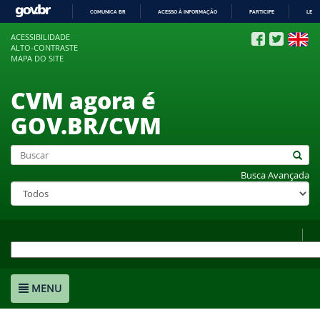
COMUNICA BR
ACESSO À INFORMAÇÃO
PARTICIPE
LEGI
IR
ACESSIBILIDADE
PARA
ALTO-CONTRASTE
O
MAPA DO SITE
CONTEÚDO
CVM agora é
GOV.BR/CVM
Busca Avançada
MENU