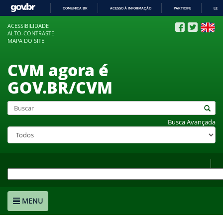
COMUNICA BR
ACESSO À INFORMAÇÃO
PARTICIPE
LEGI
IR
ACESSIBILIDADE
PARA
ALTO-CONTRASTE
O
MAPA DO SITE
CONTEÚDO
CVM agora é
GOV.BR/CVM
Busca Avançada
MENU