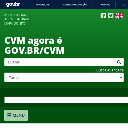
COMUNICA BR
ACESSO À INFORMAÇÃO
PARTICIPE
LEGI
IR
ACESSIBILIDADE
PARA
ALTO-CONTRASTE
O
MAPA DO SITE
CONTEÚDO
CVM agora é
GOV.BR/CVM
Busca Avançada
MENU