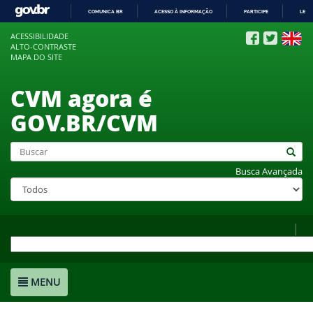
COMUNICA BR
ACESSO À INFORMAÇÃO
PARTICIPE
LEGI
IR
ACESSIBILIDADE
PARA
ALTO-CONTRASTE
O
MAPA DO SITE
CONTEÚDO
CVM agora é
GOV.BR/CVM
Busca Avançada
MENU