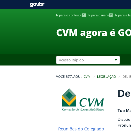
Ir para o conteúdo
1
Ir para o menu
2
Ir para a 
CVM agora é G
Acesso Rápido
VOCÊ ESTÁ AQUI:
CVM
LEGISLAÇÃO
DELI
De
Tue Ma
Dispõe
Pronun
Reuniões do Colegiado