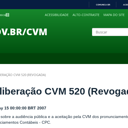
COMUNICA BR
ACE
IR
ACESSIBILIDADE
ALTO-CONTRASTE
MAPA DO SITE
busca
3
PARA
O
CONTEÚDO
OV.BR/CVM
BERAÇÃO CVM 520 (REVOGADA)
liberação CVM 520 (Revoga
y 15 00:00:00 BRT 2007
 sobre a audiência pública e a aceitação pela CVM dos pronunciamento
ciamentos Contábeis - CPC.