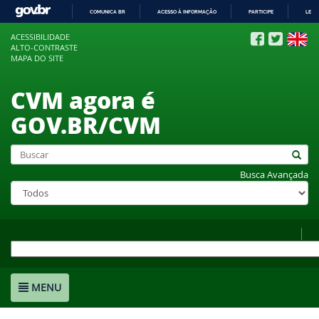
COMUNICA BR
ACESSO À INFORMAÇÃO
PARTICIPE
LEGI
IR
ACESSIBILIDADE
PARA
ALTO-CONTRASTE
O
MAPA DO SITE
CONTEÚDO
CVM agora é
GOV.BR/CVM
Busca Avançada
MENU