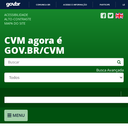
COMUNICA BR
ACESSO À INFORMAÇÃO
PARTICIPE
LEGI
IR
ACESSIBILIDADE
PARA
ALTO-CONTRASTE
O
MAPA DO SITE
CONTEÚDO
CVM agora é
GOV.BR/CVM
Busca Avançada
MENU