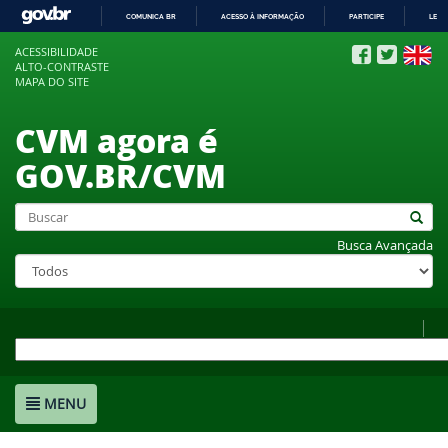
COMUNICA BR
ACESSO À INFORMAÇÃO
PARTICIPE
LEGI
IR
ACESSIBILIDADE
PARA
ALTO-CONTRASTE
O
MAPA DO SITE
CONTEÚDO
CVM agora é
GOV.BR/CVM
Busca Avançada
MENU