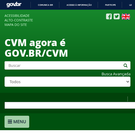
COMUNICA BR
ACESSO À INFORMAÇÃO
PARTICIPE
LEGI
IR
ACESSIBILIDADE
PARA
ALTO-CONTRASTE
O
MAPA DO SITE
CONTEÚDO
CVM agora é
GOV.BR/CVM
Busca Avançada
MENU