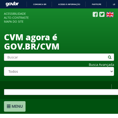
COMUNICA BR
ACESSO À INFORMAÇÃO
PARTICIPE
LEGI
IR
ACESSIBILIDADE
PARA
ALTO-CONTRASTE
O
MAPA DO SITE
CONTEÚDO
CVM agora é
GOV.BR/CVM
Busca Avançada
MENU