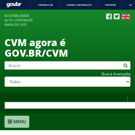
COMUNICA BR
ACESSO À INFORMAÇÃO
PARTICIPE
LEGI
IR
ACESSIBILIDADE
PARA
ALTO-CONTRASTE
O
MAPA DO SITE
CONTEÚDO
CVM agora é
GOV.BR/CVM
Busca Avançada
MENU