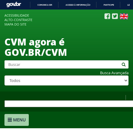
COMUNICA BR
ACESSO À INFORMAÇÃO
PARTICIPE
LEGI
IR
ACESSIBILIDADE
PARA
ALTO-CONTRASTE
O
MAPA DO SITE
CONTEÚDO
CVM agora é
GOV.BR/CVM
Busca Avançada
MENU