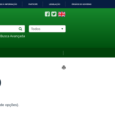
SSO À INFORMAÇÃO
PARTICIPE
LEGISLAÇÃO
ÓRGÃOS DO GOVERNO
Todos
Busca Avançada
)
 de opções).