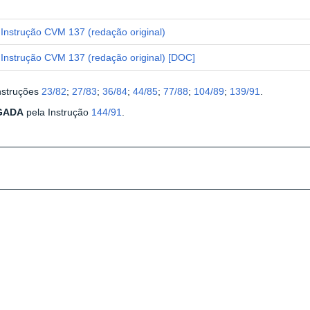
Instrução CVM 137 (redação original)
Instrução CVM 137 (redação original) [DOC]
nstruções
23/82
;
27/83
;
36/84
;
44/85
;
77/88
;
104/89
;
139/91
.
GADA
pela Instrução
144/91
.