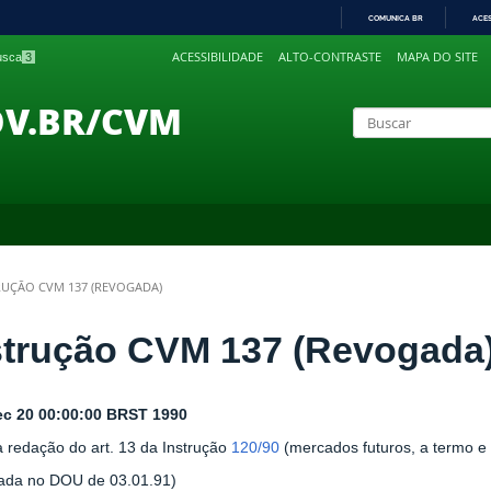
COMUNICA BR
ACE
IR
ACESSIBILIDADE
ALTO-CONTRASTE
MAPA DO SITE
busca
3
PARA
O
CONTEÚDO
OV.BR/CVM
RUÇÃO CVM 137 (REVOGADA)
strução CVM 137 (Revogada
c 20 00:00:00 BRST 1990
a redação do art. 13 da Instrução
120/90
(mercados futuros, a termo e
cada no DOU de 03.01.91)