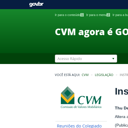
Ir para o conteúdo
1
Ir para o menu
2
Ir para a 
CVM agora é G
Acesso Rápido
VOCÊ ESTÁ AQUI:
CVM
LEGISLAÇÃO
INST
In
Thu De
Altera 
(Publi
Reuniões do Colegiado