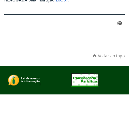
REVOGADA
pela Instrução
260/97
.
Voltar ao topo