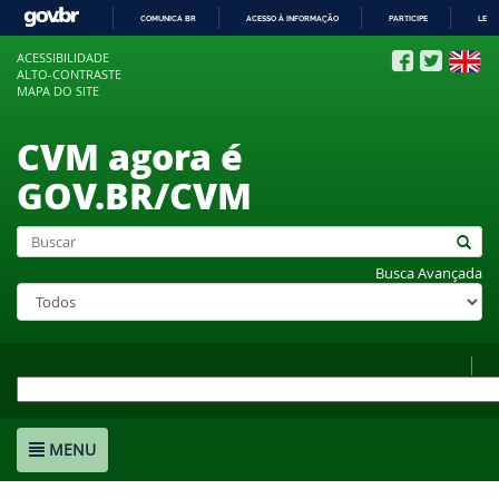
COMUNICA BR
ACESSO À INFORMAÇÃO
PARTICIPE
LEGI
IR
ACESSIBILIDADE
PARA
ALTO-CONTRASTE
O
MAPA DO SITE
CONTEÚDO
CVM agora é
GOV.BR/CVM
Busca Avançada
MENU