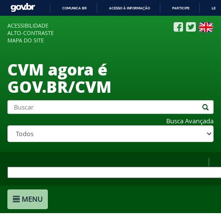
COMUNICA BR
ACESSO À INFORMAÇÃO
PARTICIPE
LEGI
IR
ACESSIBILIDADE
PARA
ALTO-CONTRASTE
O
MAPA DO SITE
CONTEÚDO
CVM agora é
GOV.BR/CVM
Busca Avançada
MENU