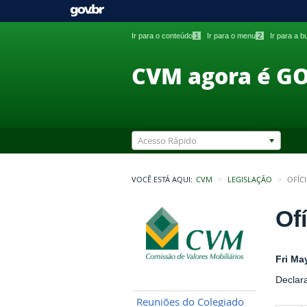
Ir para o conteúdo
1
Ir para o menu
2
Ir para a 
CVM agora é G
Acesso Rápido
VOCÊ ESTÁ AQUI:
CVM
LEGISLAÇÃO
OFÍC
Of
Fri Ma
Declar
Reuniões do Colegiado