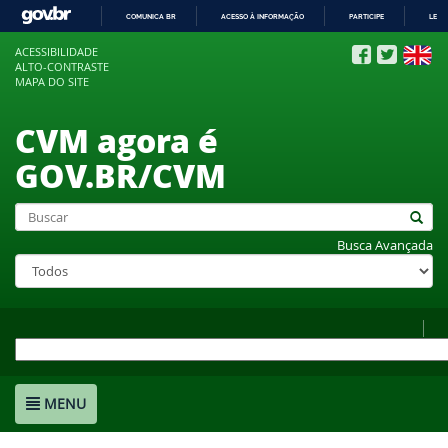
COMUNICA BR
ACESSO À INFORMAÇÃO
PARTICIPE
LEGI
IR
ACESSIBILIDADE
PARA
ALTO-CONTRASTE
O
MAPA DO SITE
CONTEÚDO
CVM agora é
GOV.BR/CVM
Busca Avançada
MENU