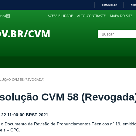
COMUNICA BR
ACE
IR
ACESSIBILIDADE
ALTO-CONTRASTE
MAPA DO SITE
busca
3
PARA
O
CONTEÚDO
OV.BR/CVM
LUÇÃO CVM 58 (REVOGADA)
solução CVM 58 (Revogada
t 22 11:00:00 BRST 2021
 o Documento de Revisão de Pronunciamentos Técnicos nº 19, emitid
eis – CPC.