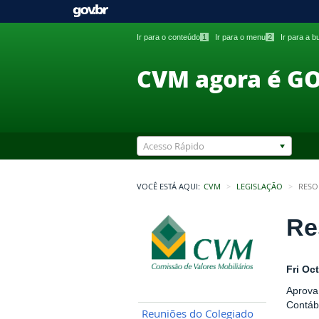
Ir para o conteúdo
1
Ir para o menu
2
Ir para a 
CVM agora é G
Acesso Rápido
VOCÊ ESTÁ AQUI:
CVM
LEGISLAÇÃO
RESO
Re
Fri Oc
Aprova
Contáb
Reuniões do Colegiado