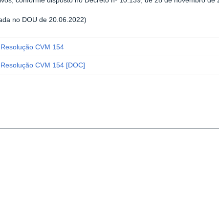
ivos, conforme disposto no Decreto nº 10.139, de 28 de novembro de 
cada no DOU de 20.06.2022)
Resolução CVM 154
Resolução CVM 154 [DOC]