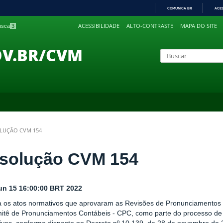
COMUNICA BR
ACE
IR
ACESSIBILIDADE
ALTO-CONTRASTE
MAPA DO SITE
busca
3
PARA
O
CONTEÚDO
OV.BR/CVM
LUÇÃO CVM 154
solução CVM 154
n 15 16:00:00 BRT 2022
 os atos normativos que aprovaram as Revisões de Pronunciamentos T
itê de Pronunciamentos Contábeis - CPC, como parte do processo de 