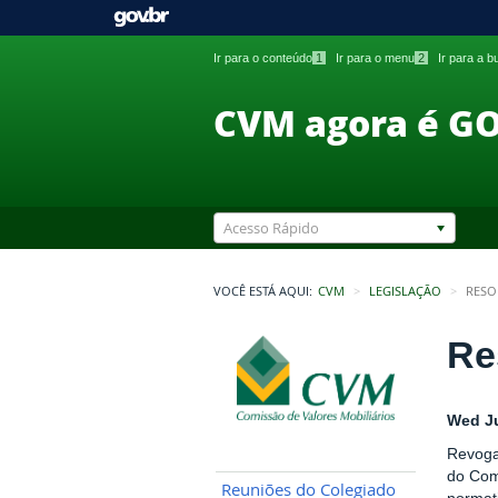
Ir para o conteúdo
1
Ir para o menu
2
Ir para a 
CVM agora é G
Acesso Rápido
VOCÊ ESTÁ AQUI:
CVM
LEGISLAÇÃO
RESO
Re
Wed Ju
Revoga
do Com
Reuniões do Colegiado