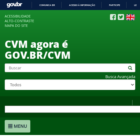
COMUNICA BR
ACESSO À INFORMAÇÃO
PARTICIPE
LEGI
IR
ACESSIBILIDADE
PARA
ALTO-CONTRASTE
O
MAPA DO SITE
CONTEÚDO
CVM agora é
GOV.BR/CVM
Busca Avançada
MENU