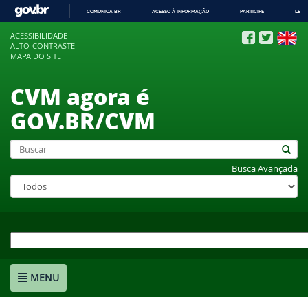
COMUNICA BR
ACESSO À INFORMAÇÃO
PARTICIPE
LEGI
IR
ACESSIBILIDADE
PARA
ALTO-CONTRASTE
O
MAPA DO SITE
CONTEÚDO
CVM agora é
GOV.BR/CVM
Busca Avançada
MENU