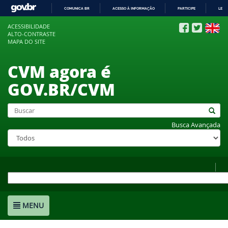
COMUNICA BR
ACESSO À INFORMAÇÃO
PARTICIPE
LEGI
IR
ACESSIBILIDADE
PARA
ALTO-CONTRASTE
O
MAPA DO SITE
CONTEÚDO
CVM agora é
GOV.BR/CVM
Busca Avançada
MENU