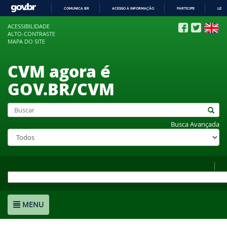
COMUNICA BR
ACESSO À INFORMAÇÃO
PARTICIPE
LEGI
IR
ACESSIBILIDADE
PARA
ALTO-CONTRASTE
O
MAPA DO SITE
CONTEÚDO
CVM agora é
GOV.BR/CVM
Busca Avançada
MENU