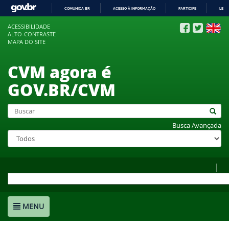
COMUNICA BR
ACESSO À INFORMAÇÃO
PARTICIPE
LEGI
IR
ACESSIBILIDADE
PARA
ALTO-CONTRASTE
O
MAPA DO SITE
CONTEÚDO
CVM agora é
GOV.BR/CVM
Busca Avançada
MENU